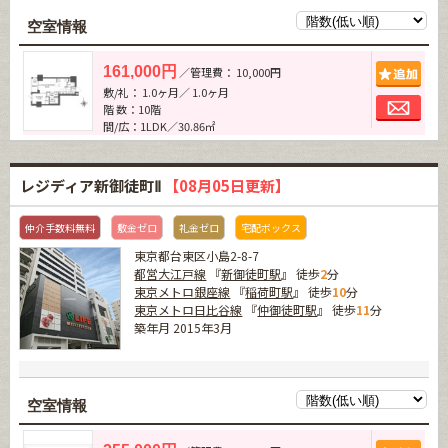
空室情報
追加
161,000円
／管理費： 10,000円
敷/礼： 1.0ヶ月／ 1.0ヶ月
お問
階 数：10階
間/広：1LDK／30.86㎡
レジディア新御徒町Ⅱ
【08月05日更新】
仲介手数料無料
敷金ゼロ
礼金ゼロ
宅配ボックス
東京都台東区小島2-8-7
都営大江戸線
『
新御徒町駅
』 徒歩
2
分
東京メトロ銀座線
『
稲荷町駅
』 徒歩
10
分
東京メトロ日比谷線
『
仲御徒町駅
』 徒歩
11
分
築年月 2015年3月
空室情報
追加