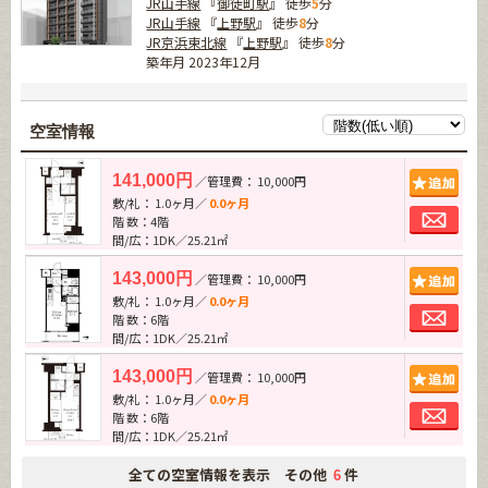
JR山手線
『
御徒町駅
』 徒歩
5
分
JR山手線
『
上野駅
』 徒歩
8
分
JR京浜東北線
『
上野駅
』 徒歩
8
分
築年月 2023年12月
空室情報
追加
141,000円
／管理費： 10,000円
敷/礼： 1.0ヶ月／
0.0ヶ月
お問
階 数：4階
間/広：1DK／25.21㎡
追加
143,000円
／管理費： 10,000円
敷/礼： 1.0ヶ月／
0.0ヶ月
お問
階 数：6階
間/広：1DK／25.21㎡
追加
143,000円
／管理費： 10,000円
敷/礼： 1.0ヶ月／
0.0ヶ月
お問
階 数：6階
間/広：1DK／25.21㎡
全ての空室情報を表示 その他
件
6