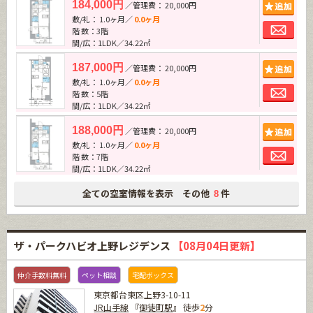
追加
184,000円
／管理費： 20,000円
敷/礼： 1.0ヶ月／
0.0ヶ月
お問
階 数：3階
間/広：1LDK／34.22㎡
追加
187,000円
／管理費： 20,000円
敷/礼： 1.0ヶ月／
0.0ヶ月
お問
階 数：5階
間/広：1LDK／34.22㎡
追加
188,000円
／管理費： 20,000円
敷/礼： 1.0ヶ月／
0.0ヶ月
お問
階 数：7階
間/広：1LDK／34.22㎡
全ての空室情報を表示 その他
件
8
ザ・パークハビオ上野レジデンス
【08月04日更新】
仲介手数料無料
ペット相談
宅配ボックス
東京都台東区上野3-10-11
JR山手線
『
御徒町駅
』 徒歩
2
分