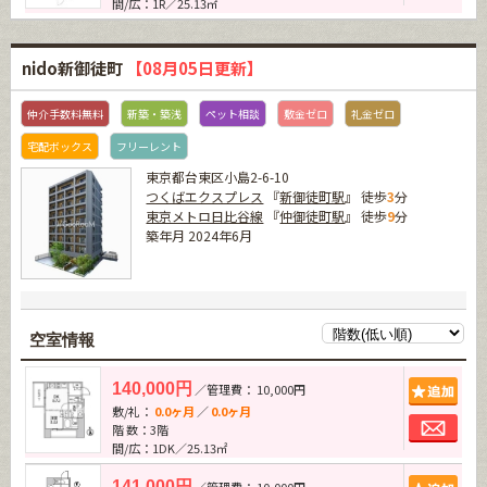
間/広：1R／25.13㎡
nido新御徒町
【08月05日更新】
仲介手数料無料
新築・築浅
ペット相談
敷金ゼロ
礼金ゼロ
宅配ボックス
フリーレント
東京都台東区小島2-6-10
つくばエクスプレス
『
新御徒町駅
』 徒歩
3
分
東京メトロ日比谷線
『
仲御徒町駅
』 徒歩
9
分
築年月 2024年6月
空室情報
追加
140,000円
／管理費： 10,000円
敷/礼：
0.0ヶ月
／
0.0ヶ月
お問
階 数：3階
間/広：1DK／25.13㎡
追加
141,000円