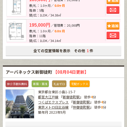
敷/礼： 1.0ヶ月／
0.0ヶ月
お問
階 数：5階
間/広：1LDK／34.38㎡
追加
195,000円
／管理費： 20,000円
敷/礼： 1.0ヶ月／
0.0ヶ月
お問
階 数：11階
間/広：1LDK／34.14㎡
全ての空室情報を表示 その他
件
1
アーバネックス新御徒町
【08月04日更新】
仲介手数料無料
新築・築浅
礼金ゼロ
宅配ボックス
東京都台東区小島1-15-7
都営大江戸線
『
新御徒町駅
』 徒歩
4
分
つくばエクスプレス
『
新御徒町駅
』 徒歩
4
分
東京メトロ日比谷線
『
仲御徒町駅
』 徒歩
8
分
築年月 2023年9月