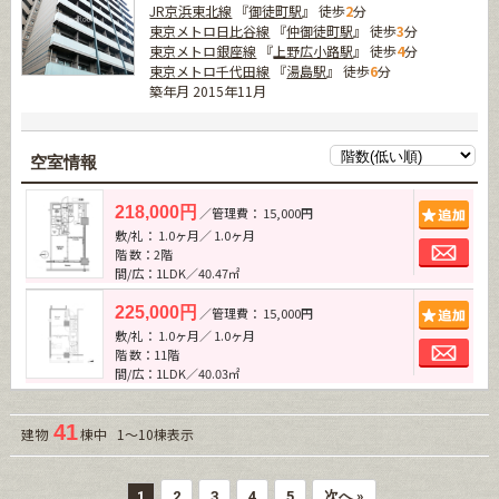
JR京浜東北線
『
御徒町駅
』 徒歩
2
分
東京メトロ日比谷線
『
仲御徒町駅
』 徒歩
3
分
東京メトロ銀座線
『
上野広小路駅
』 徒歩
4
分
東京メトロ千代田線
『
湯島駅
』 徒歩
6
分
築年月 2015年11月
空室情報
追加
218,000円
／管理費： 15,000円
敷/礼： 1.0ヶ月／ 1.0ヶ月
お問
階 数：2階
間/広：1LDK／40.47㎡
追加
225,000円
／管理費： 15,000円
敷/礼： 1.0ヶ月／ 1.0ヶ月
お問
階 数：11階
間/広：1LDK／40.03㎡
41
建物
棟中 1～10棟表示
1
2
3
4
5
次へ »