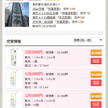
東京都台東区台東2-5
JR山手線
『
秋葉原駅
』 徒歩
10
分
東京メトロ日比谷線
『
仲御徒町駅
』 徒歩
7
分
東京メトロ銀座線
『
末広町駅
』 徒歩
8
分
JR中央・総武線
『
秋葉原駅
』 徒歩
10
分
築年月 2020年9月
空室情報
追加
120,000円
／管理費： 20,000円
敷/礼： 1.0ヶ月／ 1.0ヶ月
お問
階 数：2階
間/広：1K／27.34㎡
追加
119,000円
／管理費： 20,000円
敷/礼： 1.0ヶ月／ 1.0ヶ月
お問
階 数：8階
間/広：1R／25.13㎡
追加
120,000円
／管理費： 20,000円
敷/礼： 1.0ヶ月／ 1.0ヶ月
お問
階 数：10階