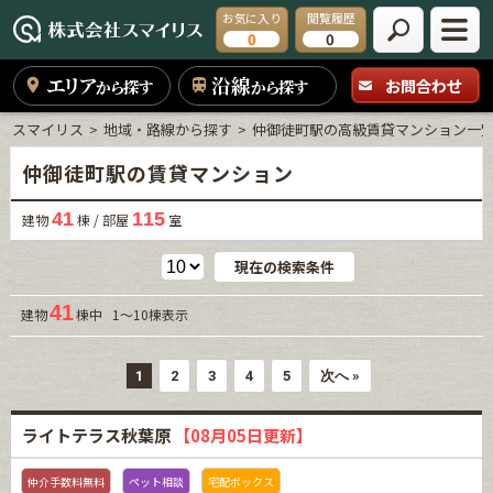
お気に入り
閲覧履歴
0
0
エリア
沿線
お問合わせ
から探す
から探す
スマイリス
地域・路線から探す
仲御徒町駅の高級賃貸マンション一
仲御徒町駅の賃貸マンション
41
115
建物
棟 / 部屋
室
現在の検索条件
41
建物
棟中 1～10棟表示
1
2
3
4
5
次へ »
ライトテラス秋葉原
【08月05日更新】
仲介手数料無料
ペット相談
宅配ボックス