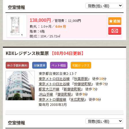
空室情報
追加
138,000円
／管理費： 12,000円
敷/礼： 1.0ヶ月／
0.0ヶ月
お問
階 数：6階
間/広：1DK／25.72㎡
KDXレジデンス秋葉原
【08月04日更新】
仲介手数料無料
分譲賃貸
ペット相談
宅配ボックス
東京都台東区台東2-13-7
東京メトロ日比谷線
『
秋葉原駅
』 徒歩
10
分
東京メトロ日比谷線
『
仲御徒町駅
』 徒歩
7
分
都営大江戸線
『
新御徒町駅
』 徒歩
7
分
JR山手線
『
御徒町駅
』 徒歩
9
分
東京メトロ銀座線
『
末広町駅
』 徒歩
9
分
築年月 2008年3月
空室情報