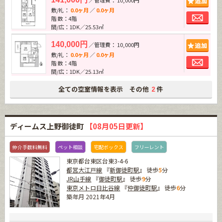
／管理費： 10,000円
敷/礼：
0.0ヶ月
／
0.0ヶ月
お問
階 数：4階
間/広：1DK／25.53㎡
追加
140,000円
／管理費： 10,000円
敷/礼：
0.0ヶ月
／
0.0ヶ月
お問
階 数：4階
間/広：1DK／25.13㎡
全ての空室情報を表示 その他
件
2
ディームス上野御徒町
【08月05日更新】
仲介手数料無料
ペット相談
宅配ボックス
フリーレント
東京都台東区台東3-4-6
都営大江戸線
『
新御徒町駅
』 徒歩
5
分
JR山手線
『
御徒町駅
』 徒歩
9
分
東京メトロ日比谷線
『
仲御徒町駅
』 徒歩
6
分
築年月 2021年4月