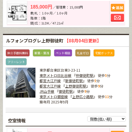
追加
185,000円
／管理費： 15,000円
敷/礼： 1.0ヶ月／ 1.0ヶ月
お問
階 数：1階
間/広：1LDK／47.21㎡
ルフォンプログレ上野御徒町
【08月04日更新】
仲介手数料無料
新築・築浅
ペット相談
礼金ゼロ
宅配ボックス
フリーレント
東京都台東区台東3-23-11
東京メトロ日比谷線
『
仲御徒町駅
』 徒歩
5
分
都営大江戸線
『
新御徒町駅
』 徒歩
5
分
都営大江戸線
『
上野御徒町駅
』 徒歩
9
分
JR山手線
『
御徒町駅
』 徒歩
9
分
東京メトロ銀座線
『
上野広小路駅
』 徒歩
11
分
築年月 2025年9月
空室情報