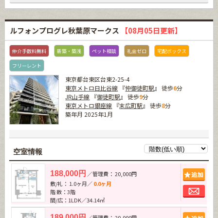
ルフォンプログレ秋葉原マークス
【08月05日更新】
仲介手数料無料
新築・築浅
ペット相談
礼金ゼロ
宅配ボックス
フリーレント
東京都台東区台東2-25-4
東京メトロ日比谷線
『
仲御徒町駅
』 徒歩
6
分
JR山手線
『
御徒町駅
』 徒歩
9
分
東京メトロ銀座線
『
末広町駅
』 徒歩
8
分
築年月 2025年1月
空室情報
追加
188,000円
／管理費： 20,000円
敷/礼： 1.0ヶ月／
0.0ヶ月
お問
階 数：3階
間/広：1LDK／34.14㎡
追加
189,000円
／管理費： 20,000円