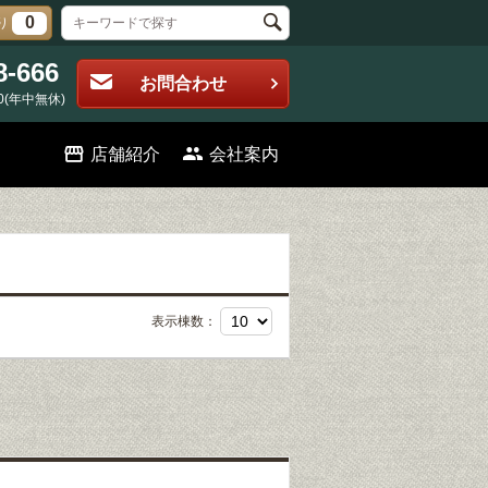
0
り
8-666
お問合わせ
0(年中無休)
店舗紹介
会社案内
表示棟数：