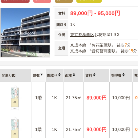
89,000円 - 95,000円
賃料
1K
間取り
東京都
葛飾区
お花茶屋1-9-3
住所
京成本線
『
お花茶屋駅
』 徒歩
7
分
交通
京成本線
『
堀切菖蒲園駅
』 徒歩
15
分
間取り図
階数
間取り
面積
賃料
管理費
敷
1階
1K
21.75㎡
89,000円
10,000円
1階
1K
21.75㎡
90,000円
10,000円