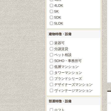
4LDK
5K
5DK
5LDK
建物特徴・設備
楽器可
分譲賃貸
ペット相談
SOHO・事務所可
低層マンション
タワーマンション
ブランドシリーズ
デザイナーズマンション
ヴィンテージマンション
部屋特徴・設備
ロフト