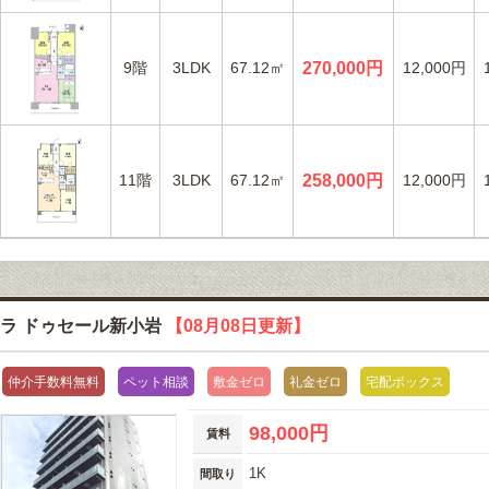
9階
3LDK
67.12㎡
270,000円
12,000円
11階
3LDK
67.12㎡
258,000円
12,000円
ラ ドゥセール新小岩
【08月08日更新】
仲介手数料無料
ペット相談
敷金ゼロ
礼金ゼロ
宅配ボックス
98,000円
賃料
1K
間取り