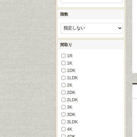
階数
間取り
1R
1K
1DK
1LDK
2K
2DK
2LDK
3K
3DK
3LDK
4K
4DK