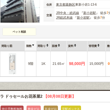
東京都
葛飾区
東新小岩1-13-6
住所
JR中央・総武線
『
新小岩駅
』 徒歩
7
交通
JR総武本線
『
新小岩駅
』 徒歩
7
分
ペット相談
間取り図
階数
間取り
面積
賃料
管理費
敷
9階
1K
21.65㎡
98,000円
15,000円
ラ ドゥセールお花茶屋2
【08月08日更新】
仲介手数料無料
敷金ゼロ
礼金ゼロ
宅配ボックス