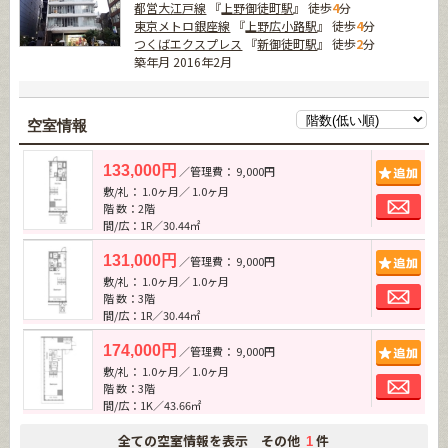
都営大江戸線
『
上野御徒町駅
』 徒歩
4
分
東京メトロ銀座線
『
上野広小路駅
』 徒歩
4
分
つくばエクスプレス
『
新御徒町駅
』 徒歩
2
分
築年月 2016年2月
空室情報
追加
133,000円
／管理費： 9,000円
敷/礼： 1.0ヶ月／ 1.0ヶ月
お問
階 数：2階
間/広：1R／30.44㎡
追加
131,000円
／管理費： 9,000円
敷/礼： 1.0ヶ月／ 1.0ヶ月
お問
階 数：3階
間/広：1R／30.44㎡
追加
174,000円
／管理費： 9,000円
敷/礼： 1.0ヶ月／ 1.0ヶ月
お問
階 数：3階
間/広：1K／43.66㎡
全ての空室情報を表示 その他
件
1