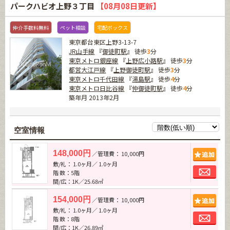
パークハビオ上野３丁目
【08月08日更新】
仲介手数料無料
ペット相談
宅配ボックス
東京都台東区上野3-13-7
JR山手線
『
御徒町駅
』 徒歩
3
分
東京メトロ銀座線
『
上野広小路駅
』 徒歩
3
分
都営大江戸線
『
上野御徒町駅
』 徒歩
3
分
東京メトロ千代田線
『
湯島駅
』 徒歩
4
分
東京メトロ日比谷線
『
仲御徒町駅
』 徒歩
4
分
築年月 2013年2月
空室情報
追加
148,000円
／管理費： 10,000円
敷/礼： 1.0ヶ月／ 1.0ヶ月
お問
階 数：5階
間/広：1K／25.68㎡
追加
154,000円
／管理費： 10,000円
敷/礼： 1.0ヶ月／ 1.0ヶ月
お問
階 数：8階
間/広：1K／26.89㎡