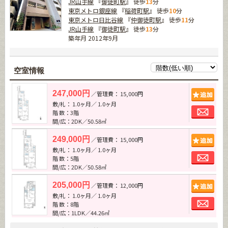
JR山手線
『
御徒町駅
』 徒歩
13
分
東京メトロ銀座線
『
稲荷町駅
』 徒歩
10
分
東京メトロ日比谷線
『
仲御徒町駅
』 徒歩
11
分
JR山手線
『
御徒町駅
』 徒歩
13
分
築年月 2012年9月
空室情報
追加
247,000円
／管理費： 15,000円
敷/礼： 1.0ヶ月／ 1.0ヶ月
お問
階 数：3階
間/広：2DK／50.58㎡
追加
249,000円
／管理費： 15,000円
敷/礼： 1.0ヶ月／ 1.0ヶ月
お問
階 数：5階
間/広：2DK／50.58㎡
追加
205,000円
／管理費： 12,000円
敷/礼： 1.0ヶ月／ 1.0ヶ月
お問
階 数：8階
間/広：1LDK／44.26㎡