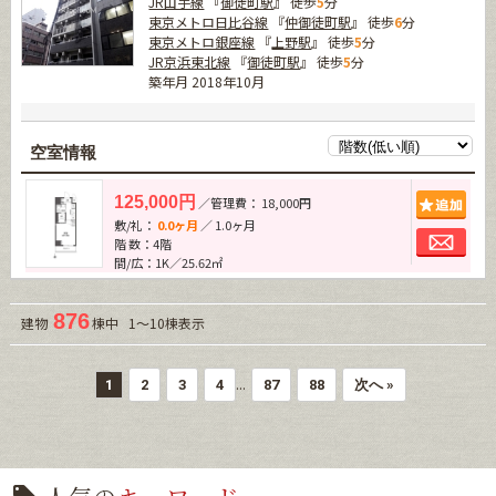
JR山手線
『
御徒町駅
』 徒歩
5
分
東京メトロ日比谷線
『
仲御徒町駅
』 徒歩
6
分
東京メトロ銀座線
『
上野駅
』 徒歩
5
分
JR京浜東北線
『
御徒町駅
』 徒歩
5
分
築年月 2018年10月
空室情報
追加
125,000円
／管理費： 18,000円
敷/礼：
0.0ヶ月
／ 1.0ヶ月
お問
階 数：4階
間/広：1K／25.62㎡
876
建物
棟中 1～10棟表示
...
1
2
3
4
87
88
次へ »