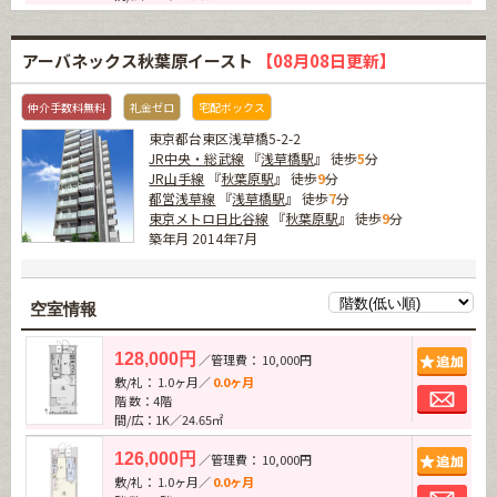
アーバネックス秋葉原イースト
【08月08日更新】
仲介手数料無料
礼金ゼロ
宅配ボックス
東京都台東区浅草橋5-2-2
JR中央・総武線
『
浅草橋駅
』 徒歩
5
分
JR山手線
『
秋葉原駅
』 徒歩
9
分
都営浅草線
『
浅草橋駅
』 徒歩
7
分
東京メトロ日比谷線
『
秋葉原駅
』 徒歩
9
分
築年月 2014年7月
空室情報
追加
128,000円
／管理費： 10,000円
敷/礼： 1.0ヶ月／
0.0ヶ月
お問
階 数：4階
間/広：1K／24.65㎡
追加
126,000円
／管理費： 10,000円
敷/礼： 1.0ヶ月／
0.0ヶ月
お問