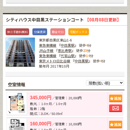
シティハウス中目黒ステーションコート
【08月08日更新】
仲介手数料無料
分譲賃貸
敷金ゼロ
宅配ボックス
東京都目黒区東山1-6
東急東横線
『
中目黒駅
』 徒歩
4
分
JR山手線
『
恵比寿駅
』 徒歩
23
分
東急東横線
『
代官山駅
』 徒歩
14
分
東京メトロ日比谷線
『
中目黒駅
』 徒歩
4
分
築年月 2017年10月
空室情報
追加
345,000円
／管理費： 20,000円
敷/礼： 1.0ヶ月／ 1.0ヶ月
お問
階 数：2階
間/広：2LDK／60.09㎡
追加
160,000円
／管理費： 10,000円
敷/礼： 1.0ヶ月／ 1.0ヶ月