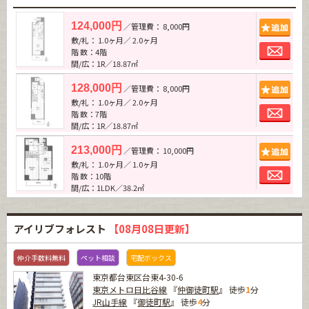
追加
124,000円
／管理費： 8,000円
敷/礼： 1.0ヶ月／ 2.0ヶ月
お問
階 数：4階
間/広：1R／18.87㎡
追加
128,000円
／管理費： 8,000円
敷/礼： 1.0ヶ月／ 2.0ヶ月
お問
階 数：7階
間/広：1R／18.87㎡
追加
213,000円
／管理費： 10,000円
敷/礼： 1.0ヶ月／ 1.0ヶ月
お問
階 数：10階
間/広：1LDK／38.2㎡
アイリブフォレスト
【08月08日更新】
仲介手数料無料
ペット相談
宅配ボックス
東京都台東区台東4-30-6
東京メトロ日比谷線
『
仲御徒町駅
』 徒歩
1
分
JR山手線
『
御徒町駅
』 徒歩
4
分