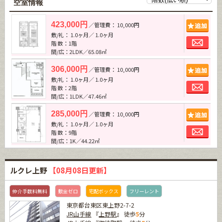
空室情報
追加
423,000円
／管理費： 10,000円
敷/礼： 1.0ヶ月／ 1.0ヶ月
お問
階 数：1階
間/広：2LDK／65.08㎡
追加
306,000円
／管理費： 10,000円
敷/礼： 1.0ヶ月／ 1.0ヶ月
お問
階 数：2階
間/広：1LDK／47.46㎡
追加
285,000円
／管理費： 10,000円
敷/礼： 1.0ヶ月／ 1.0ヶ月
お問
階 数：9階
間/広：1K／44.22㎡
ルクレ上野
【08月08日更新】
仲介手数料無料
敷金ゼロ
宅配ボックス
フリーレント
東京都台東区東上野2-7-2
JR山手線
『
上野駅
』 徒歩
5
分