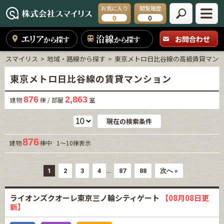
お気に入り
閲覧履歴
0
0
エリア
沿線
お問合わせ
から探す
から探す
スマイリス
地域・路線から探す
東京メトロ日比谷線の高級賃貸マン
東京メトロ日比谷線の賃貸マンション
876
2,863
建物
棟 / 部屋
室
現在の検索条件
876
建物
棟中 1～10棟表示
...
1
2
3
4
87
88
次へ »
ライオンズクオーレ東京三ノ輪シティゲート
【08月08日更
新】