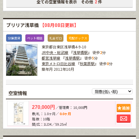
全ての空室情報を表示 その他
件
2
ブリリア浅草橋
【08月08日更新】
分譲賃貸
ペット相談
礼金ゼロ
宅配ボックス
東京都台東区浅草橋4-9-10
JR中央・総武線
『
浅草橋駅
』 徒歩
2
分
都営浅草線
『
浅草橋駅
』 徒歩
5
分
東京メトロ日比谷線
『
秋葉原駅
』 徒歩
8
分
築年月 2012年10月
空室情報
追加
270,000円
／管理費： 10,000円
敷/礼： 1.0ヶ月／
0.0ヶ月
お問
階 数：10階
間/広：1LDK／59.25㎡