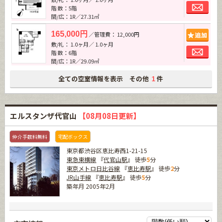
お問
階 数：5階
間/広：1R／27.31㎡
追加
165,000円
／管理費： 12,000円
敷/礼： 1.0ヶ月／ 1.0ヶ月
お問
階 数：6階
間/広：1R／29.09㎡
全ての空室情報を表示 その他
件
1
エルスタンザ代官山
【08月08日更新】
仲介手数料無料
宅配ボックス
東京都渋谷区恵比寿西1-21-15
東急東横線
『
代官山駅
』 徒歩
5
分
東京メトロ日比谷線
『
恵比寿駅
』 徒歩
2
分
JR山手線
『
恵比寿駅
』 徒歩
5
分
築年月 2005年2月