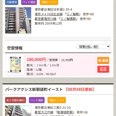
分譲賃貸
ペット相談
宅配ボックス
東京都台東区日本堤2-39-4
東京メトロ日比谷線
『
三ノ輪駅
』 徒歩
4
分
都営都電荒川線
『
三ノ輪橋駅
』 徒歩
9
分
築年月 2009年12月
空室情報
追加
190,000円
／管理費： 10,000円
敷/礼： 1.0ヶ月／ 1.0ヶ月
お問
階 数：12階
間/広：1LDK／46.96㎡
パークアクシス新御徒町イースト
【08月08日更新】
仲介手数料無料
ペット相談
宅配ボックス
東京都台東区三筋2-21-10
都営大江戸線
『
新御徒町駅
』 徒歩
3
分