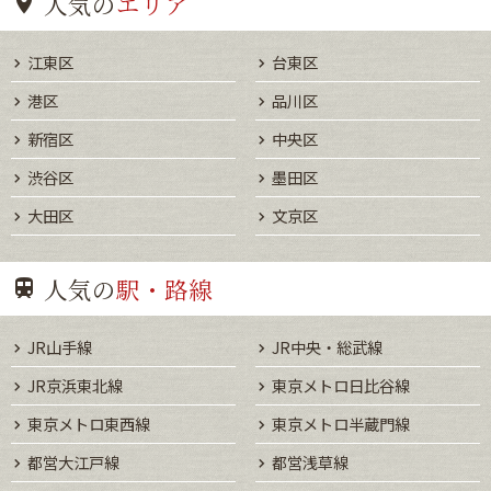
人気の
エリア
江東区
台東区
港区
品川区
新宿区
中央区
渋谷区
墨田区
大田区
文京区
人気の
駅・路線
JR山手線
JR中央・総武線
JR京浜東北線
東京メトロ日比谷線
東京メトロ東西線
東京メトロ半蔵門線
都営大江戸線
都営浅草線