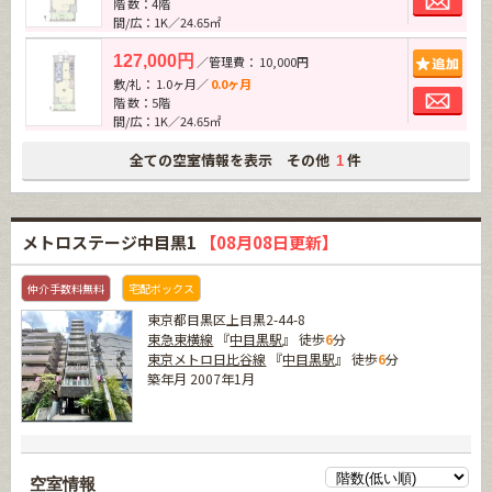
階 数：4階
間/広：1K／24.65㎡
追加
127,000円
／管理費： 10,000円
敷/礼： 1.0ヶ月／
0.0ヶ月
お問
階 数：5階
間/広：1K／24.65㎡
全ての空室情報を表示 その他
件
1
メトロステージ中目黒1
【08月08日更新】
仲介手数料無料
宅配ボックス
東京都目黒区上目黒2-44-8
東急東横線
『
中目黒駅
』 徒歩
6
分
東京メトロ日比谷線
『
中目黒駅
』 徒歩
6
分
築年月 2007年1月
空室情報