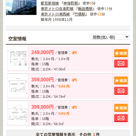
都営新宿線
『
神保町駅
』 徒歩
3
分
東京メトロ有楽町線
『
飯田橋駅
』 徒歩
11
分
東京メトロ東西線
『
竹橋駅
』 徒歩
13
分
築年月 1998年11月
空室情報
追加
249,000円
／管理費：
0円
敷/礼： 2.0ヶ月／ 1.0ヶ月
お問
階 数：15階
間/広：1LDK／47.06㎡
追加
359,000円
／管理費：
0円
敷/礼： 2.0ヶ月／
0.0ヶ月
お問
階 数：15階
間/広：1LDK／54.78㎡
追加
399,000円
／管理費：
0円
敷/礼： 2.0ヶ月／
0.0ヶ月
お問
階 数：16階
間/広：1LDK／66.5㎡
全ての空室情報を表示 その他
件
1