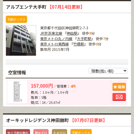
アルプエンテ大手町
【07月14日更新】
宅配ボックス
東京都千代田区神田錦町2-7-3
JR京浜東北線
『
神田駅
』 徒歩
9
分
東京メトロ丸ノ内線
『
大手町駅
』 徒歩
7
分
東京メトロ東西線
『
竹橋駅
』 徒歩
8
分
築年月 2015年7月
空室情報
追加
157,000円
／管理費：
0円
敷/礼： 1.0ヶ月／ 1.0ヶ月
お問
階 数：5階
間/広：1K／25.67㎡
オーキッドレジデンス神田錦町
【07月07日更新】
仲介手数料無料
敷金ゼロ
礼金ゼロ
宅配ボックス