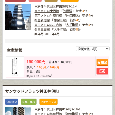
東京都千代田区神田錦町3-11-4
東京メトロ東西線
『
竹橋駅
』 徒歩
3
分
東京メトロ半蔵門線
『
神保町駅
』 徒歩
4
分
都営新宿線
『
神保町駅
』 徒歩
4
分
東京メトロ丸ノ内線
『
大手町駅
』 徒歩
8
分
都営三田線
『
大手町駅
』 徒歩
8
分
築年月 2018年4月
空室情報
追加
190,000円
／管理費： 10,000円
敷/礼：
0.0ヶ月
／
0.0ヶ月
お問
階 数：8階
間/広：1K／32.02㎡
サンウッドフラッツ神田神保町
分譲賃貸
新築・築浅
宅配ボックス
東京都千代田区神田神保町2-10-15
東京メトロ半蔵門線
『
神保町駅
』 徒歩
2
分