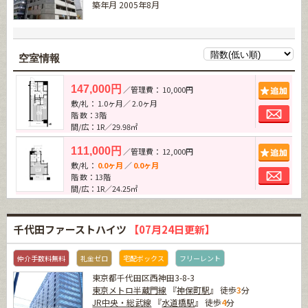
築年月 2005年8月
空室情報
追加
147,000円
／管理費： 10,000円
敷/礼： 1.0ヶ月／ 2.0ヶ月
お問
階 数：3階
間/広：1R／29.98㎡
追加
111,000円
／管理費： 12,000円
敷/礼：
0.0ヶ月
／
0.0ヶ月
お問
階 数：13階
間/広：1R／24.25㎡
千代田ファーストハイツ
【07月24日更新】
仲介手数料無料
礼金ゼロ
宅配ボックス
フリーレント
東京都千代田区西神田3-8-3
東京メトロ半蔵門線
『
神保町駅
』 徒歩
3
分
JR中央・総武線
『
水道橋駅
』 徒歩
4
分