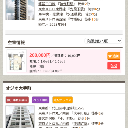
都営三田線
『
神保町駅
』 徒歩
2
分
東京メトロ東西線
『
九段下駅
』 徒歩
6
分
JR中央・総武線
『
水道橋駅
』 徒歩
9
分
東京メトロ東西線
『
竹橋駅
』 徒歩
10
分
築年月 2023年9月
空室情報
追加
200,000円
／管理費： 10,000円
敷/礼： 1.0ヶ月／ 1.0ヶ月
お問
階 数：3階
間/広：1LDK／34.89㎡
オジオ大手町
仲介手数料無料
ペット相談
宅配ボックス
東京都千代田区神田錦町1-5-5
東京メトロ丸ノ内線
『
大手町駅
』 徒歩
6
分
都営新宿線
『
小川町駅
』 徒歩
5
分
東京メトロ丸ノ内線
『
淡路町駅
』 徒歩
5
分