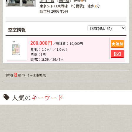
JR山手線
『
神田駅
』 徒歩
9
分
東京メトロ東西線
『
竹橋駅
』 徒歩
7
分
築年月 2006年5月
空室情報
追加
200,000円
／管理費： 10,000円
敷/礼： 1.0ヶ月／ 1.0ヶ月
お問
階 数：3階
間/広：1LDK／36.43㎡
8
建物
棟中 1～8棟表示
人気の
キーワード