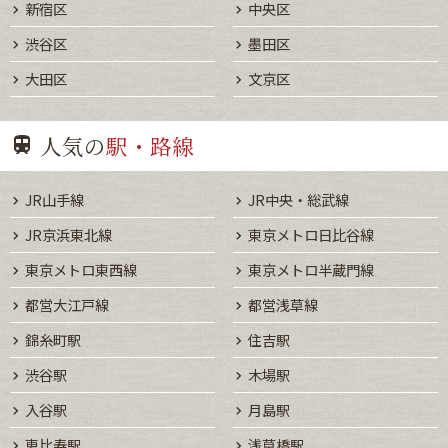
新宿区
中央区
渋谷区
墨田区
大田区
文京区
人気の
駅・路線
JR山手線
JR中央・総武線
JR京浜東北線
東京メトロ日比谷線
東京メトロ東西線
東京メトロ半蔵門線
都営大江戸線
都営浅草線
錦糸町駅
住吉駅
渋谷駅
木場駅
入谷駅
月島駅
恵比寿駅
浅草橋駅