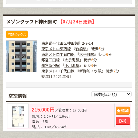
メゾンクラフト神田錦町
【07月24日更新】
宅配ボックス
東京都千代田区神田錦町2-7-14
東京メトロ東西線
『
竹橋駅
』 徒歩
5
分
東京メトロ半蔵門線
『
大手町駅
』 徒歩
6
分
都営三田線
『
大手町駅
』 徒歩
6
分
都営新宿線
『
小川町駅
』 徒歩
6
分
東京メトロ千代田線
『
新御茶ノ水駅
』 徒歩
7
分
築年月 2021年4月
空室情報
追加
215,000円
／管理費： 17,000円
敷/礼： 1.0ヶ月／ 1.0ヶ月
お問
階 数：8階
間/広：1LDK／43.34㎡