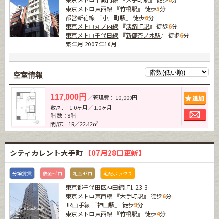
東京メトロ東西線
『
竹橋駅
』 徒歩
5
分
都営新宿線
『
小川町駅
』 徒歩
6
分
東京メトロ丸ノ内線
『
淡路町駅
』 徒歩
6
分
東京メトロ千代田線
『
新御茶ノ水駅
』 徒歩
6
分
築年月 2007年10月
空室情報
追加
117,000円
／管理費： 10,000円
敷/礼： 1.0ヶ月／ 1.0ヶ月
お問
階 数：8階
間/広：1R／22.42㎡
シティカレント大手町
【07月28日更新】
分譲賃貸
敷金ゼロ
礼金ゼロ
宅配ボックス
東京都千代田区神田錦町1-23-3
東京メトロ東西線
『
大手町駅
』 徒歩
6
分
JR山手線
『
神田駅
』 徒歩
9
分
東京メトロ東西線
『
竹橋駅
』 徒歩
4
分