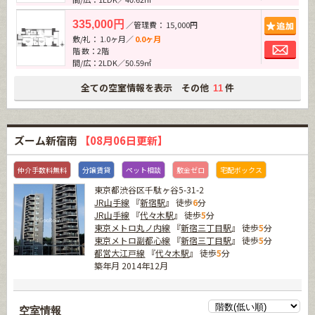
追加
335,000円
／管理費： 15,000円
敷/礼： 1.0ヶ月／
0.0ヶ月
お問
階 数：2階
間/広：2LDK／50.59㎡
全ての空室情報を表示 その他
件
11
ズーム新宿南
【08月06日更新】
仲介手数料無料
分譲賃貸
ペット相談
敷金ゼロ
宅配ボックス
東京都渋谷区千駄ヶ谷5-31-2
JR山手線
『
新宿駅
』 徒歩
6
分
JR山手線
『
代々木駅
』 徒歩
5
分
東京メトロ丸ノ内線
『
新宿三丁目駅
』 徒歩
5
分
東京メトロ副都心線
『
新宿三丁目駅
』 徒歩
5
分
都営大江戸線
『
代々木駅
』 徒歩
5
分
築年月 2014年12月
空室情報