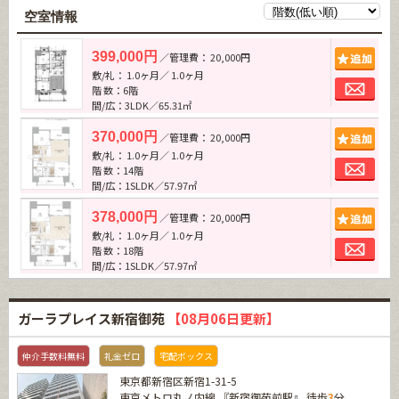
空室情報
追加
399,000円
／管理費： 20,000円
敷/礼： 1.0ヶ月／ 1.0ヶ月
お問
階 数：6階
間/広：3LDK／65.31㎡
追加
370,000円
／管理費： 20,000円
敷/礼： 1.0ヶ月／ 1.0ヶ月
お問
階 数：14階
間/広：1SLDK／57.97㎡
追加
378,000円
／管理費： 20,000円
敷/礼： 1.0ヶ月／ 1.0ヶ月
お問
階 数：18階
間/広：1SLDK／57.97㎡
ガーラプレイス新宿御苑
【08月06日更新】
仲介手数料無料
礼金ゼロ
宅配ボックス
東京都新宿区新宿1-31-5
東京メトロ丸ノ内線
『
新宿御苑前駅
』 徒歩
3
分