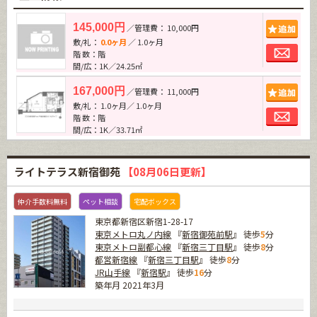
追加
145,000円
／管理費： 10,000円
敷/礼：
0.0ヶ月
／ 1.0ヶ月
お問
階 数：階
間/広：1K／24.25㎡
追加
167,000円
／管理費： 11,000円
敷/礼： 1.0ヶ月／ 1.0ヶ月
お問
階 数：階
間/広：1K／33.71㎡
ライトテラス新宿御苑
【08月06日更新】
仲介手数料無料
ペット相談
宅配ボックス
東京都新宿区新宿1-28-17
東京メトロ丸ノ内線
『
新宿御苑前駅
』 徒歩
5
分
東京メトロ副都心線
『
新宿三丁目駅
』 徒歩
8
分
都営新宿線
『
新宿三丁目駅
』 徒歩
8
分
JR山手線
『
新宿駅
』 徒歩
16
分
築年月 2021年3月