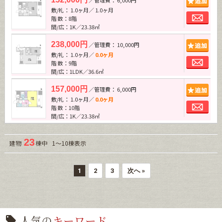
敷/礼： 1.0ヶ月／ 1.0ヶ月
お問
階 数：8階
間/広：1K／23.38㎡
追加
238,000円
／管理費： 10,000円
敷/礼： 1.0ヶ月／
0.0ヶ月
お問
階 数：9階
間/広：1LDK／36.6㎡
追加
157,000円
／管理費： 6,000円
敷/礼： 1.0ヶ月／
0.0ヶ月
お問
階 数：10階
間/広：1K／23.38㎡
23
建物
棟中 1～10棟表示
1
2
3
次へ »
人気の
キーワード