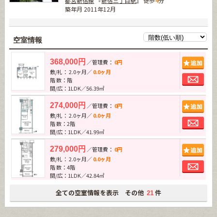
都営新宿線
『
新宿三丁目駅
』 徒歩
4
分
築年月 2011年12月
空室情報
追加
368,000円
／管理費：
0円
敷/礼： 2.0ヶ月／
0.0ヶ月
お問
階 数：階
間/広：1LDK／56.39㎡
追加
274,000円
／管理費：
0円
敷/礼： 2.0ヶ月／
0.0ヶ月
お問
階 数：2階
間/広：1LDK／41.99㎡
追加
279,000円
／管理費：
0円
敷/礼： 2.0ヶ月／
0.0ヶ月
お問
階 数：4階
間/広：1LDK／42.84㎡
全ての空室情報を表示 その他
件
21