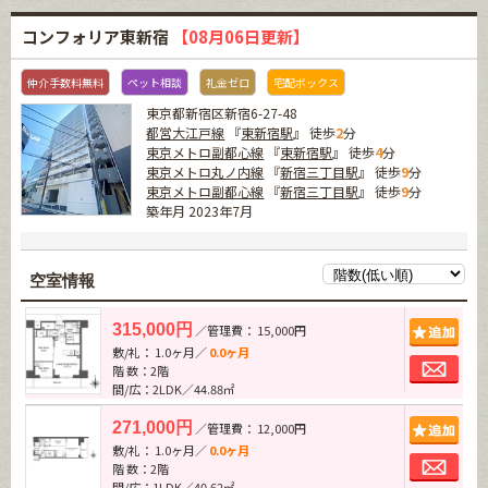
コンフォリア東新宿
【08月06日更新】
仲介手数料無料
ペット相談
礼金ゼロ
宅配ボックス
東京都新宿区新宿6-27-48
都営大江戸線
『
東新宿駅
』 徒歩
2
分
東京メトロ副都心線
『
東新宿駅
』 徒歩
4
分
東京メトロ丸ノ内線
『
新宿三丁目駅
』 徒歩
9
分
東京メトロ副都心線
『
新宿三丁目駅
』 徒歩
9
分
築年月 2023年7月
空室情報
追加
315,000円
／管理費： 15,000円
敷/礼： 1.0ヶ月／
0.0ヶ月
お問
階 数：2階
間/広：2LDK／44.88㎡
追加
271,000円
／管理費： 12,000円
敷/礼： 1.0ヶ月／
0.0ヶ月
お問
階 数：2階
間/広：1LDK／40.62㎡