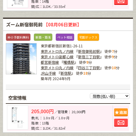
階 数：14階
間/広：1LDK／33.55㎡
ズーム新宿御苑前
【08月06日更新】
仲介手数料無料
新築・築浅
ペット相談
宅配ボックス
東京都新宿区新宿1-26-11
東京メトロ丸ノ内線
『
新宿御苑前駅
』 徒歩
7
分
東京メトロ副都心線
『
新宿三丁目駅
』 徒歩
9
分
都営新宿線
『
曙橋駅
』 徒歩
9
分
東京メトロ丸ノ内線
『
四谷三丁目駅
』 徒歩
10
分
JR山手線
『
新宿駅
』 徒歩
18
分
築年月 2024年9月
空室情報
追加
205,000円
／管理費： 20,000円
敷/礼： 1.0ヶ月／ 1.0ヶ月
お問
階 数：13階
間/広：1LDK／31.82㎡