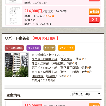
間/広：1R／26.14㎡
追加
214,000円
／管理費： 10,000円
敷/礼： 1.0ヶ月／
0.0ヶ月
お問
階 数：階
間/広：1LDK／40.38㎡
リバーレ東新宿
【08月05日更新】
仲介手数料無料
ペット相談
礼金ゼロ
宅配ボックス
東京都新宿区新宿6-29-13
東京メトロ副都心線
『
東新宿駅
』 徒歩
1
分
都営大江戸線
『
東新宿駅
』 徒歩
1
分
東京メトロ丸ノ内線
『
新宿三丁目駅
』 徒歩
9
分
東京メトロ副都心線
『
新宿三丁目駅
』 徒歩
9
分
JR山手線
『
新宿駅
』 徒歩
15
分
築年月 2018年6月
空室情報
追加
152,000円
／管理費： 6,000円