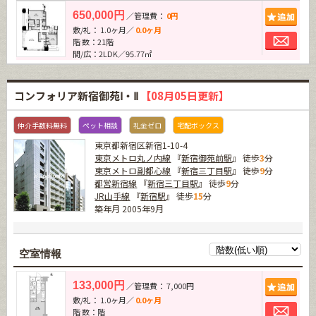
追加
650,000円
／管理費：
0円
敷/礼： 1.0ヶ月／
0.0ヶ月
お問
階 数：21階
間/広：2LDK／95.77㎡
コンフォリア新宿御苑Ⅰ・Ⅱ
【08月05日更新】
仲介手数料無料
ペット相談
礼金ゼロ
宅配ボックス
東京都新宿区新宿1-10-4
東京メトロ丸ノ内線
『
新宿御苑前駅
』 徒歩
3
分
東京メトロ副都心線
『
新宿三丁目駅
』 徒歩
9
分
都営新宿線
『
新宿三丁目駅
』 徒歩
9
分
JR山手線
『
新宿駅
』 徒歩
15
分
築年月 2005年9月
空室情報
追加
133,000円
／管理費： 7,000円
敷/礼： 1.0ヶ月／
0.0ヶ月
お問
階 数：階