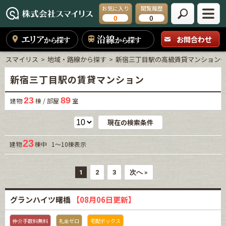
お気に入り
閲覧履歴
0
0
エリア
沿線
お問合わせ
から探す
から探す
スマイリス
地域・路線から探す
新宿三丁目駅の高級賃貸マンション
新宿三丁目駅の賃貸マンション
23
89
建物
棟 / 部屋
室
現在の検索条件
23
建物
棟中 1～10棟表示
1
2
3
次へ »
グランハイツ曙橋
【08月06日更新】
仲介手数料無料
礼金ゼロ
宅配ボックス