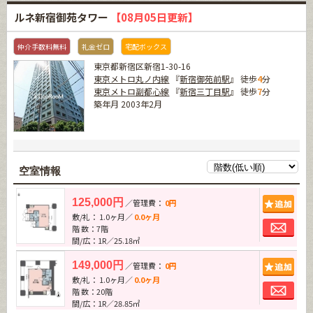
ルネ新宿御苑タワー
【08月05日更新】
仲介手数料無料
礼金ゼロ
宅配ボックス
東京都新宿区新宿1-30-16
東京メトロ丸ノ内線
『
新宿御苑前駅
』 徒歩
4
分
東京メトロ副都心線
『
新宿三丁目駅
』 徒歩
7
分
築年月 2003年2月
空室情報
追加
125,000円
／管理費：
0円
敷/礼： 1.0ヶ月／
0.0ヶ月
お問
階 数：7階
間/広：1R／25.18㎡
追加
149,000円
／管理費：
0円
敷/礼： 1.0ヶ月／
0.0ヶ月
お問
階 数：20階
間/広：1R／28.85㎡