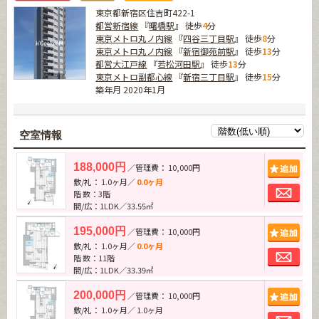
東京都新宿区住吉町422-1
都営新宿線
『
曙橋駅
』 徒歩
4
分
東京メトロ丸ノ内線
『
四谷三丁目駅
』 徒歩
8
分
東京メトロ丸ノ内線
『
新宿御苑前駅
』 徒歩
13
分
都営大江戸線
『
若松河田駅
』 徒歩
13
分
東京メトロ副都心線
『
新宿三丁目駅
』 徒歩
15
分
築年月 2020年1月
空室情報
追加
188,000円
／管理費： 10,000円
敷/礼： 1.0ヶ月／
0.0ヶ月
お問
階 数：3階
間/広：1LDK／33.55㎡
追加
195,000円
／管理費： 10,000円
敷/礼： 1.0ヶ月／
0.0ヶ月
お問
階 数：11階
間/広：1LDK／33.39㎡
追加
200,000円
／管理費： 10,000円
敷/礼： 1.0ヶ月／ 1.0ヶ月
お問