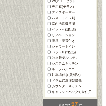
WIクローゼット
専用庭(テラス)
ディスポーザー
バス・トイレ別
室内洗濯機置場
ペット可(1匹迄)
リノベーション
家具・家電付き
シャワートイレ
ペット可(2匹迄)
24ｈ換気システム
システムキッチン
ルーフバルコニー
駐車場付き(賃料込)
ドラム式洗濯乾燥機
カウンターキッチン
キャッシュバック対象住戸
57
該当件数
件