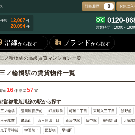
0
ス
閲覧履歴
お気に入
0120-86
12,067
物件数
件
20,094
数
件
営業時間：10:00～19:0
沿線
ブランド
から探す
から探す
三ノ輪橋駅の高級賃貸マンション一覧
三ノ輪橋駅の賃貸物件一覧
16
57
建物
棟 部屋
室
都営都電荒川線の駅から探す
三ノ輪橋
荒川区役所前
町屋駅前
町屋二丁目
東尾久三丁目
熊野前
王子駅前
飛鳥山
西ヶ原四丁目
新庚申塚
庚申塚
巣鴨新田
大塚駅
鬼子母神前
学習院下
面影橋
早稲田