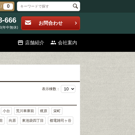
0
り
8-666
お問合わせ
0(年中無休)
店舗紹介
会社案内
表示棟数：
小台
荒川車庫前
梶原
栄町
前
向原
東池袋四丁目
都電雑司ヶ谷