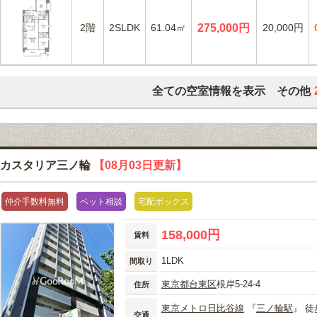
2階
2SLDK
61.04㎡
275,000円
20,000円
全ての空室情報を表示 その他
カスタリア三ノ輪
【08月03日更新】
仲介手数料無料
ペット相談
宅配ボックス
158,000円
賃料
1LDK
間取り
東京都
台東区
根岸5-24-4
住所
東京メトロ日比谷線
『
三ノ輪駅
』 徒
交通