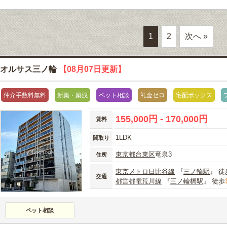
1
2
次へ »
オルサス三ノ輪
【08月07日更新】
仲介手数料無料
新築・築浅
ペット相談
礼金ゼロ
宅配ボックス
155,000円 - 170,000円
賃料
1LDK
間取り
東京都
台東区
竜泉3
住所
東京メトロ日比谷線
『
三ノ輪駅
』 徒
交通
都営都電荒川線
『
三ノ輪橋駅
』 徒歩
ペット相談