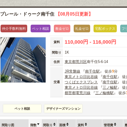
プレール・ドゥーク南千住
【08月05日更新】
仲介手数料無料
ペット相談
敷金ゼロ
礼金ゼロ
宅配ボックス
フ
110,000円 - 116,000円
賃料
1K
間取り
東京都
荒川区
南千住5-6-14
住所
JR常磐線
『
南千住駅
』 徒歩
9
分
東京メトロ日比谷線
『
南千住駅
』 徒
つくばエクスプレス
『
南千住駅
』 徒
交通
東京メトロ日比谷線
『
三ノ輪駅
』 徒
都営都電荒川線
『
三ノ輪橋駅
』 徒歩
ペット相談
デザイナーズマンション
間取り図
階数
間取り
面積
賃料
管理費