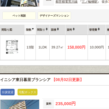
都営都電荒川線
『
三ノ輪橋駅
』 徒歩
ペット相談
デザイナーズマンション
間取り図
階数
間取り
面積
賃料
管理費
13階
1LDK
39.27㎡
158,000円
10,000円
イニシア東日暮里ブランシア
【08月02日更新】
分譲賃貸
宅配ボックス
235,000円
賃料