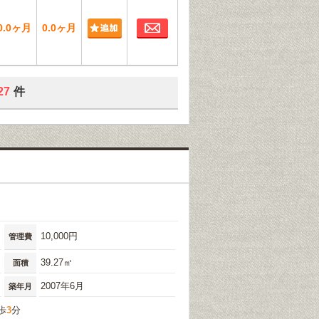
お問合わせ
0.0ヶ月
0.0ヶ月
27
件
10,000円
管理費
39.27㎡
面積
2007年6月
築年月
歩
3
分