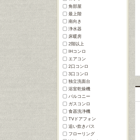
角部屋
最上階
南向き
浄水器
床暖房
2階以上
IHコンロ
エアコン
2口コンロ
3口コンロ
独立洗面台
浴室乾燥機
バルコニー
ガスコンロ
食器洗浄機
TVドアフォン
追い炊きバス
フローリング