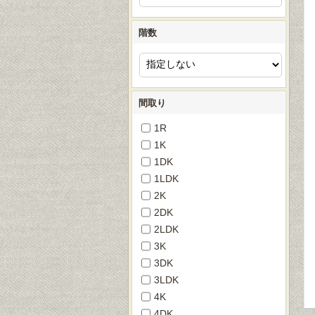
階数
間取り
1R
1K
1DK
1LDK
2K
2DK
2LDK
3K
3DK
3LDK
4K
4DK