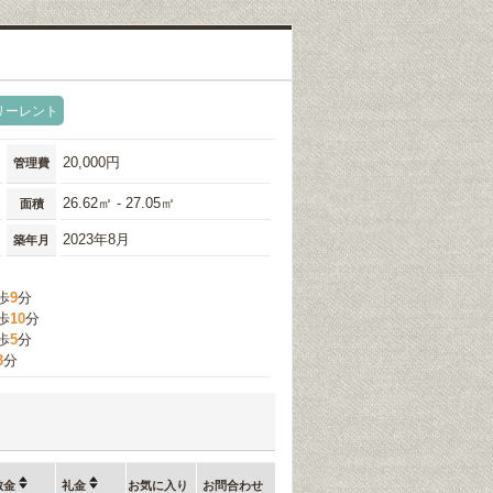
リーレント
20,000円
管理費
26.62㎡ - 27.05㎡
面積
2023年8月
築年月
歩
9
分
歩
10
分
歩
5
分
3
分
敷金
礼金
お気に入り
お問合わせ