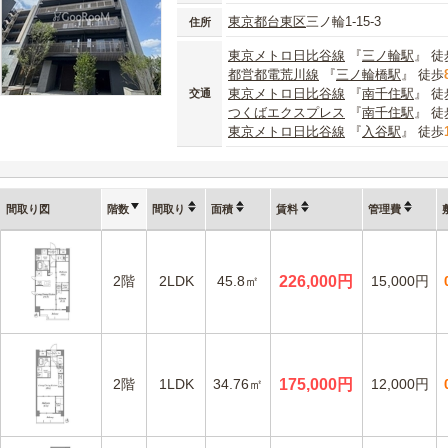
東京都
台東区
三ノ輪1-15-3
住所
東京メトロ日比谷線
『
三ノ輪駅
』 徒
都営都電荒川線
『
三ノ輪橋駅
』 徒歩
東京メトロ日比谷線
『
南千住駅
』 徒
交通
つくばエクスプレス
『
南千住駅
』 徒
東京メトロ日比谷線
『
入谷駅
』 徒歩
間取り図
階数
間取り
面積
賃料
管理費
2階
2LDK
45.8㎡
226,000円
15,000円
2階
1LDK
34.76㎡
175,000円
12,000円