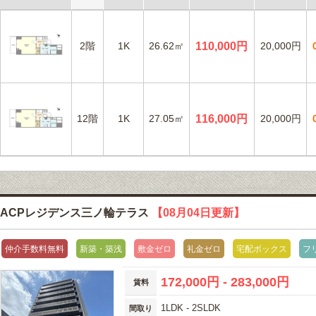
2階
1K
26.62㎡
110,000円
20,000円
12階
1K
27.05㎡
116,000円
20,000円
ACPレジデンス三ノ輪テラス
【08月04日更新】
仲介手数料無料
新築・築浅
敷金ゼロ
礼金ゼロ
宅配ボックス
フ
172,000円 - 283,000円
賃料
1LDK - 2SLDK
間取り