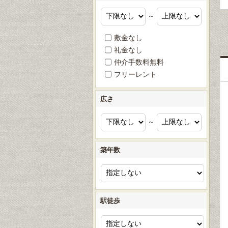
～
敷金なし
礼金なし
仲介手数料無料
フリーレント
広さ
～
築年数
駅徒歩