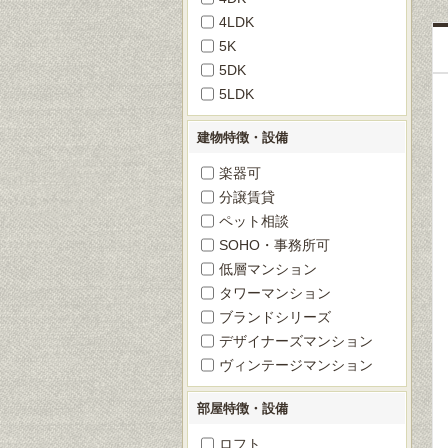
4LDK
5K
5DK
5LDK
建物特徴・設備
楽器可
分譲賃貸
ペット相談
SOHO・事務所可
低層マンション
タワーマンション
ブランドシリーズ
デザイナーズマンション
ヴィンテージマンション
部屋特徴・設備
ロフト