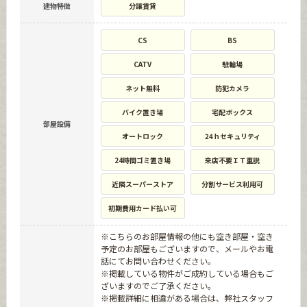
建物特徴
分譲賃貸
CS
BS
CATV
駐輪場
ネット無料
防犯カメラ
バイク置き場
宅配ボックス
部屋設備
オートロック
24ｈセキュリティ
24時間ゴミ置き場
来店不要ＩＴ重説
近隣スーパーストア
分割サービス利用可
初期費用カード払い可
※こちらのお部屋情報の他にも空き部屋・空き
予定のお部屋もございますので、メールやお電
話にてお問い合わせください。
※掲載している物件がご成約している場合もご
ざいますのでご了承ください。
※掲載詳細に相違がある場合は、弊社スタッフ