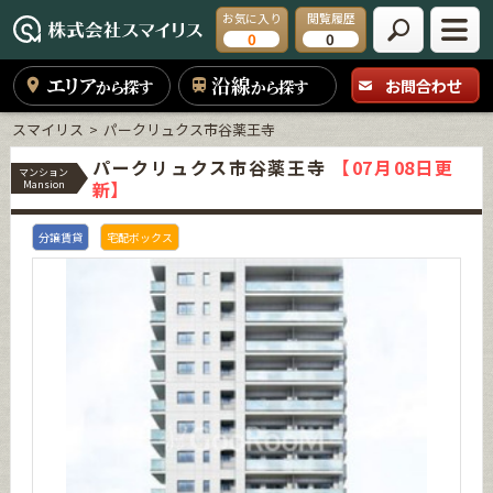
お気に入り
閲覧履歴
0
0
エリア
沿線
お問合わせ
から探す
から探す
スマイリス
パークリュクス市谷薬王寺
パークリュクス市谷薬王寺
【07月08日更
マンション
新】
Mansion
分譲賃貸
宅配ボックス