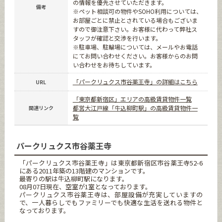
の情報を優先させていただきます。
備考
※ペット相談可の物件やSOHO利用については、
お部屋ごとに禁止とされている場合もございま
すので御注意下さい。お客様に代わって弊社ス
タッフが確認と交渉を行います。
※駐車場、駐輪場については、メールやお電話
にてお問い合わせください。お客様からのお問
い合わせをお待ちしています。
「パークリュクス市谷薬王寺」の詳細はこちら
URL
「東京都新宿区」エリアの高級賃貸物件一覧
都営大江戸線「牛込柳町駅」の高級賃貸物件一
関連リンク
覧
パークリュクス市谷薬王寺
「パークリュクス市谷薬王寺」は東京都新宿区市谷薬王寺52-6
にある2011年築の13階建のマンションです。
最寄りの駅は牛込柳町駅になります。
08月07日現在、空室が1室となっております。
パークリュクス市谷薬王寺は、部屋設備が充実していますの
で、一人暮らしでもファミリーでも快適な生活を送れる物件と
なっております。