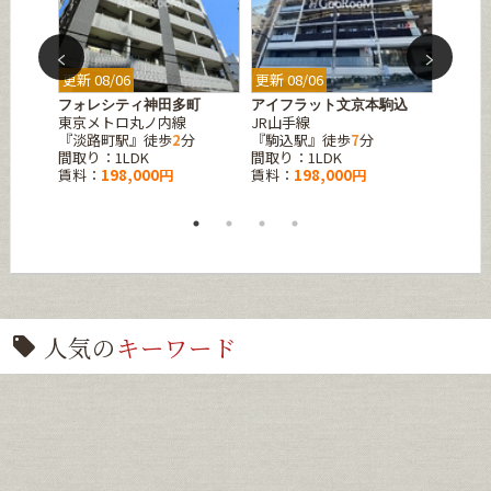
更新 08/06
更新 08/06
更新 08
フォレシティ神田多町
アイフラット文京本駒込
パーク
東京メトロ丸ノ内線
JR山手線
京急本
分
『淡路町駅』徒歩
2
分
『駒込駅』徒歩
7
分
『梅屋
間取り：1LDK
間取り：1LDK
間取り：
賃料：
198,000円
賃料：
198,000円
賃料：
人気の
キーワード