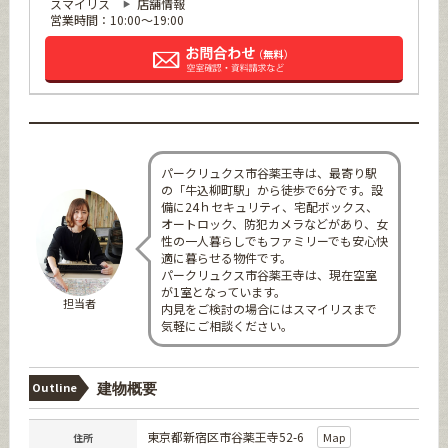
スマイリス
店舗情報
営業時間：10:00～19:00
パークリュクス市谷薬王寺は、最寄り駅
の「牛込柳町駅」から徒歩で6分です。設
備に24ｈセキュリティ、宅配ボックス、
オートロック、防犯カメラなどがあり、女
性の一人暮らしでもファミリーでも安心快
適に暮らせる物件です。
パークリュクス市谷薬王寺は、現在空室
が1室となっています。
担当者
内見をご検討の場合にはスマイリスまで
気軽にご相談ください。
Outline
建物概要
東京都新宿区市谷薬王寺52-6
Map
住所