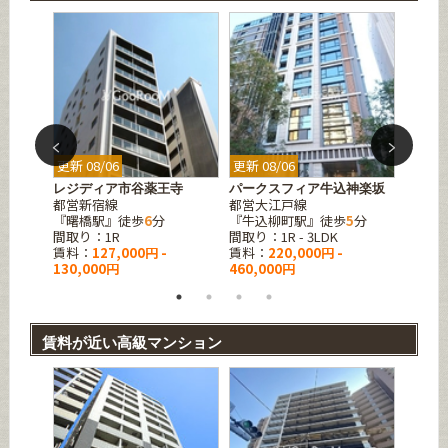
更新 08/06
更新 08/06
更新 08
山伏町
レジディア市谷薬王寺
パークスフィア牛込神楽坂
カバナ
都営新宿線
都営大江戸線
都営大
3
分
『曙橋駅』徒歩
6
分
『牛込柳町駅』徒歩
5
分
『若松
間取り：1R
間取り：1R - 3LDK
間取り：1
賃料：
127,000円 -
賃料：
220,000円 -
賃料：
130,000円
460,000円
234,0
賃料が近い高級マンション