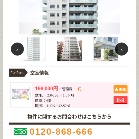
For Rent
空室情報
追加
198,000円
／管理費：
0円
敷/礼： 2.0ヶ月／ 1.0ヶ月
お問
階 数：4階
間/広：1LDK／42.57㎡
物件に関するお問合わせはこちらから
0120-868-666