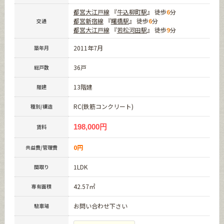
都営大江戸線
『
牛込柳町駅
』 徒歩
6
分
都営新宿線
『
曙橋駅
』 徒歩
6
分
交通
都営大江戸線
『
若松河田駅
』 徒歩
9
分
2011年7月
築年月
36戸
総戸数
13階建
階建
RC(鉄筋コンクリート)
種別/構造
198,000円
賃料
0円
共益費/管理費
1LDK
間取り
42.57㎡
専有面積
お問い合わせ下さい
駐車場