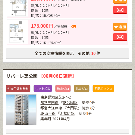
敷/礼： 2.0ヶ月／ 1.0ヶ月
お問
階 数：10階
間/広：1R／25.49㎡
追加
175,000円
／管理費：
0円
敷/礼： 1.0ヶ月／ 1.0ヶ月
お問
階 数：10階
間/広：1K／25.49㎡
全ての空室情報を表示 その他
件
10
リバーレ芝公園
【08月06日更新】
仲介手数料無料
ペット相談
敷金ゼロ
礼金ゼロ
宅配ボックス
東京都港区芝2-4-2
都営三田線
『
芝公園駅
』 徒歩
4
分
都営大江戸線
『
大門駅
』 徒歩
7
分
JR山手線
『
浜松町駅
』 徒歩
9
分
築年月 2021年4月