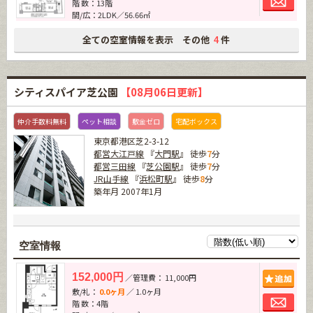
階 数：13階
間/広：2LDK／56.66㎡
全ての空室情報を表示 その他
件
4
シティスパイア芝公園
【08月06日更新】
仲介手数料無料
ペット相談
敷金ゼロ
宅配ボックス
東京都港区芝2-3-12
都営大江戸線
『
大門駅
』 徒歩
7
分
都営三田線
『
芝公園駅
』 徒歩
7
分
JR山手線
『
浜松町駅
』 徒歩
8
分
築年月 2007年1月
空室情報
追加
152,000円
／管理費： 11,000円
敷/礼：
0.0ヶ月
／ 1.0ヶ月
お問
階 数：4階