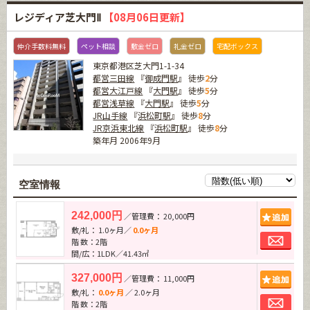
レジディア芝大門Ⅱ
【08月06日更新】
仲介手数料無料
ペット相談
敷金ゼロ
礼金ゼロ
宅配ボックス
東京都港区芝大門1-1-34
都営三田線
『
御成門駅
』 徒歩
2
分
都営大江戸線
『
大門駅
』 徒歩
5
分
都営浅草線
『
大門駅
』 徒歩
5
分
JR山手線
『
浜松町駅
』 徒歩
8
分
JR京浜東北線
『
浜松町駅
』 徒歩
8
分
築年月 2006年9月
空室情報
追加
242,000円
／管理費： 20,000円
敷/礼： 1.0ヶ月／
0.0ヶ月
お問
階 数：2階
間/広：1LDK／41.43㎡
追加
327,000円
／管理費： 11,000円
敷/礼：
0.0ヶ月
／ 2.0ヶ月
お問
階 数：2階