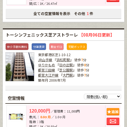
間/広：1K／26.47㎡
全ての空室情報を表示 その他
件
1
トーシンフェニックス芝アストラーレ
【08月06日更新】
仲介手数料無料
分譲賃貸
敷金ゼロ
宅配ボックス
東京都港区芝1-10-12
JR山手線
『
浜松町駅
』 徒歩
7
分
ゆりかもめ
『
日の出駅
』 徒歩
8
分
都営三田線
『
芝公園駅
』 徒歩
7
分
都営大江戸線
『
大門駅
』 徒歩
7
分
築年月 2006年7月
空室情報
追加
120,000円
／管理費： 11,000円
敷/礼：
0.0ヶ月
／ 1.0ヶ月
お問
階 数：3階
間/広：1K／20.55㎡