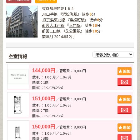
東京都港区芝1-6-4
JR山手線
『
浜松町駅
』 徒歩
6
分
JR京浜東北線
『
浜松町駅
』 徒歩
6
分
都営大江戸線
『
大門駅
』 徒歩
10
分
都営三田線
『
芝公園駅
』 徒歩
10
分
築年月 2004年12月
空室情報
追加
144,000円
／管理費： 8,000円
敷/礼： 1.0ヶ月／ 1.0ヶ月
お問
階 数：1階
間/広：1K／29.23㎡
追加
151,000円
／管理費： 8,000円
敷/礼： 1.0ヶ月／ 1.0ヶ月
お問
階 数：7階
間/広：1K／29.23㎡
追加
150,000円
／管理費： 8,000円
敷/礼： 1.0ヶ月／ 1.0ヶ月
お問
階 数：8階