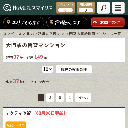
お気に入り
閲覧履歴
0
0
エリア
沿線
お問合わせ
から探す
から探す
スマイリス
地域・路線から探す
大門駅の高級賃貸マンション一覧
大門駅の賃貸マンション
37
149
建物
棟 / 部屋
室
現在の検索条件
37
建物
棟中 1～10棟表示
1
2
3
4
次へ »
アクティ汐留
【08月06日更新】
宅配ボックス