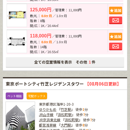
追加
125,000円
／管理費： 11,000円
敷/礼：
0.0ヶ月
／ 1.0ヶ月
お問
階 数：8階
間/広：1K／20.44㎡
追加
118,000円
／管理費： 11,000円
敷/礼：
0.0ヶ月
／ 1.0ヶ月
お問
階 数：14階
間/広：1K／20.55㎡
全ての空室情報を表示 その他
件
1
東京ポートシティ竹芝レジデンスタワー
【08月06日更新】
ペット相談
宅配ボックス
東京都港区海岸1-20-3
ゆりかもめ
『
竹芝駅
』 徒歩
1
分
JR山手線
『
浜松町駅
』 徒歩
7
分
JR京浜東北線
『
浜松町駅
』 徒歩
7
分
都営浅草線
『
大門駅
』 徒歩
8
分