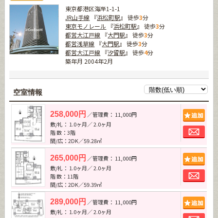
東京都港区海岸1-1-1
JR山手線
『
浜松町駅
』 徒歩
3
分
東京モノレール
『
浜松町駅
』 徒歩
3
分
都営大江戸線
『
大門駅
』 徒歩
3
分
都営浅草線
『
大門駅
』 徒歩
3
分
都営大江戸線
『
汐留駅
』 徒歩
4
分
築年月 2004年2月
空室情報
追加
258,000円
／管理費： 11,000円
敷/礼： 1.0ヶ月／ 2.0ヶ月
お問
階 数：3階
間/広：2DK／59.28㎡
追加
265,000円
／管理費： 11,000円
敷/礼： 1.0ヶ月／ 2.0ヶ月
お問
階 数：11階
間/広：2DK／59.39㎡
追加
289,000円
／管理費： 11,000円
敷/礼： 1.0ヶ月／ 2.0ヶ月
お問