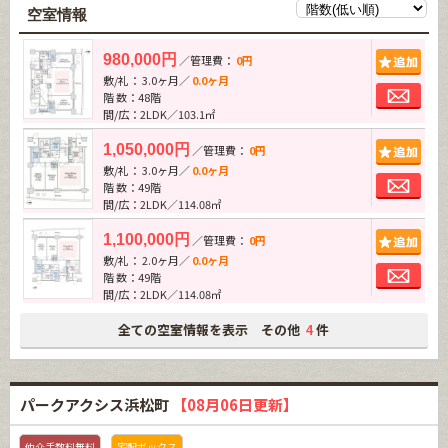
空室情報
追加
980,000円
／管理費：
0円
敷/礼： 3.0ヶ月／
0.0ヶ月
お問
階 数：48階
間/広：2LDK／103.1㎡
追加
1,050,000円
／管理費：
0円
敷/礼： 3.0ヶ月／
0.0ヶ月
お問
階 数：49階
間/広：2LDK／114.08㎡
追加
1,100,000円
／管理費：
0円
敷/礼： 2.0ヶ月／
0.0ヶ月
お問
階 数：49階
間/広：2LDK／114.08㎡
全ての空室情報を表示 その他
件
4
パークアクシス浜松町
【08月06日更新】
仲介手数料無料
宅配ボックス