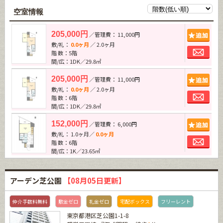
空室情報
追加
205,000円
／管理費： 11,000円
敷/礼：
0.0ヶ月
／ 2.0ヶ月
お問
階 数：5階
間/広：1DK／29.8㎡
追加
205,000円
／管理費： 11,000円
敷/礼：
0.0ヶ月
／ 2.0ヶ月
お問
階 数：6階
間/広：1DK／29.8㎡
追加
152,000円
／管理費： 6,000円
敷/礼： 1.0ヶ月／
0.0ヶ月
お問
階 数：6階
間/広：1K／23.65㎡
アーデン芝公園
【08月05日更新】
仲介手数料無料
敷金ゼロ
礼金ゼロ
宅配ボックス
フリーレント
東京都港区芝公園1-1-8