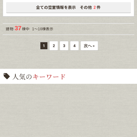
全ての空室情報を表示 その他
件
2
37
建物
棟中 1～10棟表示
1
2
3
4
次へ »
人気の
キーワード