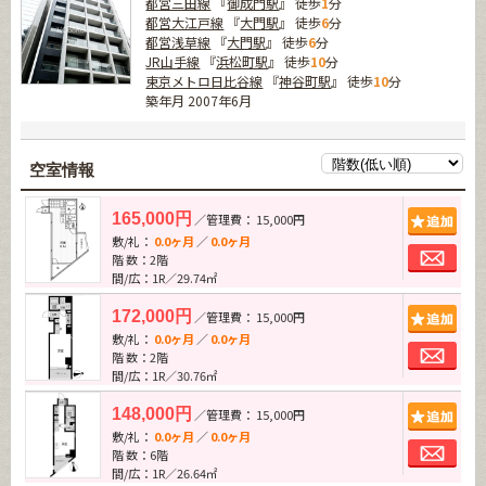
都営三田線
『
御成門駅
』 徒歩
1
分
都営大江戸線
『
大門駅
』 徒歩
6
分
都営浅草線
『
大門駅
』 徒歩
6
分
JR山手線
『
浜松町駅
』 徒歩
10
分
東京メトロ日比谷線
『
神谷町駅
』 徒歩
10
分
築年月 2007年6月
空室情報
追加
165,000円
／管理費： 15,000円
敷/礼：
0.0ヶ月
／
0.0ヶ月
お問
階 数：2階
間/広：1R／29.74㎡
追加
172,000円
／管理費： 15,000円
敷/礼：
0.0ヶ月
／
0.0ヶ月
お問
階 数：2階
間/広：1R／30.76㎡
追加
148,000円
／管理費： 15,000円
敷/礼：
0.0ヶ月
／
0.0ヶ月
お問
階 数：6階
間/広：1R／26.64㎡