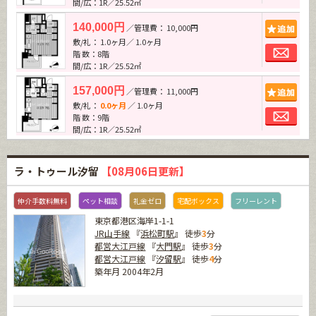
間/広：1R／25.52㎡
追加
140,000円
／管理費： 10,000円
敷/礼： 1.0ヶ月／ 1.0ヶ月
お問
階 数：8階
間/広：1R／25.52㎡
追加
157,000円
／管理費： 11,000円
敷/礼：
0.0ヶ月
／ 1.0ヶ月
お問
階 数：9階
間/広：1R／25.52㎡
ラ・トゥール汐留
【08月06日更新】
仲介手数料無料
ペット相談
礼金ゼロ
宅配ボックス
フリーレント
東京都港区海岸1-1-1
JR山手線
『
浜松町駅
』 徒歩
3
分
都営大江戸線
『
大門駅
』 徒歩
3
分
都営大江戸線
『
汐留駅
』 徒歩
4
分
築年月 2004年2月