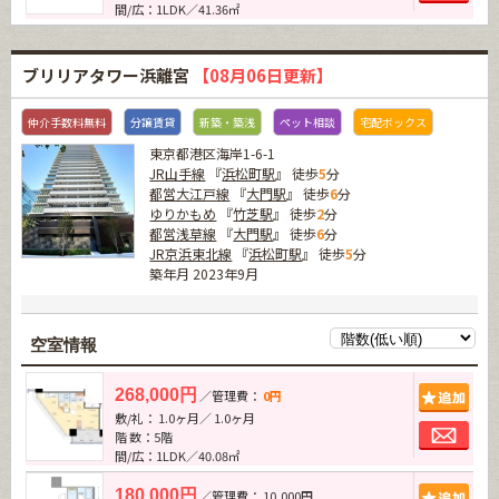
間/広：1LDK／41.36㎡
ブリリアタワー浜離宮
【08月06日更新】
仲介手数料無料
分譲賃貸
新築・築浅
ペット相談
宅配ボックス
東京都港区海岸1-6-1
JR山手線
『
浜松町駅
』 徒歩
5
分
都営大江戸線
『
大門駅
』 徒歩
6
分
ゆりかもめ
『
竹芝駅
』 徒歩
2
分
都営浅草線
『
大門駅
』 徒歩
6
分
JR京浜東北線
『
浜松町駅
』 徒歩
5
分
築年月 2023年9月
空室情報
追加
268,000円
／管理費：
0円
敷/礼： 1.0ヶ月／ 1.0ヶ月
お問
階 数：5階
間/広：1LDK／40.08㎡
追加
180,000円
／管理費： 10,000円