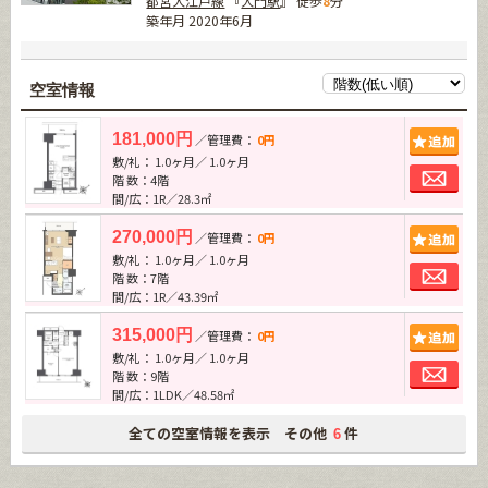
都営大江戸線
『
大門駅
』 徒歩
8
分
築年月 2020年6月
空室情報
追加
181,000円
／管理費：
0円
敷/礼： 1.0ヶ月／ 1.0ヶ月
お問
階 数：4階
間/広：1R／28.3㎡
追加
270,000円
／管理費：
0円
敷/礼： 1.0ヶ月／ 1.0ヶ月
お問
階 数：7階
間/広：1R／43.39㎡
追加
315,000円
／管理費：
0円
敷/礼： 1.0ヶ月／ 1.0ヶ月
お問
階 数：9階
間/広：1LDK／48.58㎡
全ての空室情報を表示 その他
件
6