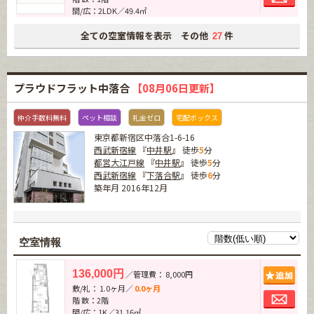
間/広：2LDK／49.4㎡
全ての空室情報を表示 その他
件
27
プラウドフラット中落合
【08月06日更新】
仲介手数料無料
ペット相談
礼金ゼロ
宅配ボックス
東京都新宿区中落合1-6-16
西武新宿線
『
中井駅
』 徒歩
5
分
都営大江戸線
『
中井駅
』 徒歩
5
分
西武新宿線
『
下落合駅
』 徒歩
6
分
築年月 2016年12月
空室情報
追加
136,000円
／管理費： 8,000円
敷/礼： 1.0ヶ月／
0.0ヶ月
お問
階 数：2階
間/広：1K／31.16㎡