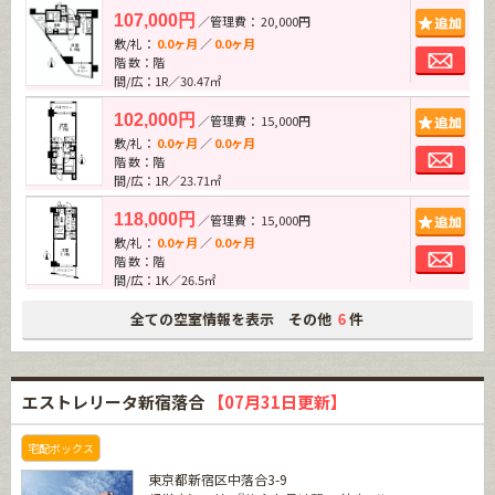
追加
107,000円
／管理費： 20,000円
敷/礼：
0.0ヶ月
／
0.0ヶ月
お問
階 数：階
間/広：1R／30.47㎡
追加
102,000円
／管理費： 15,000円
敷/礼：
0.0ヶ月
／
0.0ヶ月
お問
階 数：階
間/広：1R／23.71㎡
追加
118,000円
／管理費： 15,000円
敷/礼：
0.0ヶ月
／
0.0ヶ月
お問
階 数：階
間/広：1K／26.5㎡
全ての空室情報を表示 その他
件
6
エストレリータ新宿落合
【07月31日更新】
宅配ボックス
東京都新宿区中落合3-9