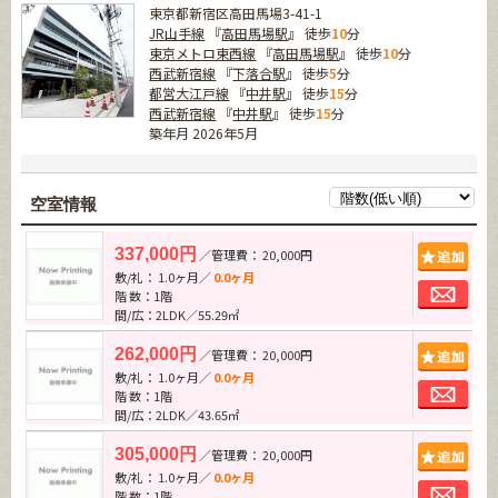
東京都新宿区高田馬場3-41-1
JR山手線
『
高田馬場駅
』 徒歩
10
分
東京メトロ東西線
『
高田馬場駅
』 徒歩
10
分
西武新宿線
『
下落合駅
』 徒歩
5
分
都営大江戸線
『
中井駅
』 徒歩
15
分
西武新宿線
『
中井駅
』 徒歩
15
分
築年月 2026年5月
空室情報
追加
337,000円
／管理費： 20,000円
敷/礼： 1.0ヶ月／
0.0ヶ月
お問
階 数：1階
間/広：2LDK／55.29㎡
追加
262,000円
／管理費： 20,000円
敷/礼： 1.0ヶ月／
0.0ヶ月
お問
階 数：1階
間/広：2LDK／43.65㎡
追加
305,000円
／管理費： 20,000円
敷/礼： 1.0ヶ月／
0.0ヶ月
お問
階 数：1階