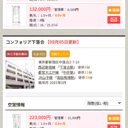
追加
132,000円
／管理費： 8,000円
敷/礼： 1.0ヶ月／
0.0ヶ月
お問
階 数：4階
間/広：1K／25.37㎡
コンフォリア下落合
【08月05日更新】
仲介手数料無料
礼金ゼロ
宅配ボックス
東京都新宿区中落合2-7-10
西武新宿線
『
下落合駅
』 徒歩
3
分
都営大江戸線
『
中井駅
』 徒歩
11
分
JR山手線
『
高田馬場駅
』 徒歩
15
分
築年月 2005年3月
空室情報
追加
223,000円
／管理費： 15,000円
敷/礼： 1.0ヶ月／
0.0ヶ月
お問