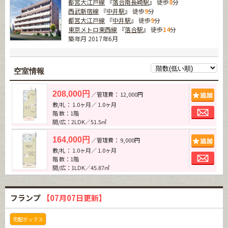
都営大江戸線
『
落合南長崎駅
』 徒歩
8
分
西武新宿線
『
中井駅
』 徒歩
9
分
都営大江戸線
『
中井駅
』 徒歩
9
分
東京メトロ東西線
『
落合駅
』 徒歩
14
分
築年月 2017年6月
空室情報
追加
208,000円
／管理費： 12,000円
敷/礼： 1.0ヶ月／ 1.0ヶ月
お問
階 数：1階
間/広：2LDK／51.5㎡
追加
164,000円
／管理費： 9,000円
敷/礼： 1.0ヶ月／ 1.0ヶ月
お問
階 数：1階
間/広：1LDK／45.87㎡
フランプ
【07月07日更新】
宅配ボックス