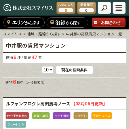
お気に入り
閲覧履歴
0
0
エリア
沿線
お問合わせ
から探す
から探す
スマイリス
地域・路線から探す
中井駅の高級賃貸マンション一覧
中井駅の賃貸マンション
6
47
建物
棟 / 部屋
室
現在の検索条件
6
建物
棟中 1～6棟表示
ルフォンプログレ高田馬場ノース
【08月06日更新】
仲介手数料無料
新築・築浅
ペット相談
礼金ゼロ
宅配ボックス
フリーレント