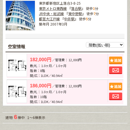
東京都新宿区上落合3-8-25
東京メトロ東西線
『
落合駅
』 徒歩
1
分
JR中央・総武線
『
東中野駅
』 徒歩
7
分
都営大江戸線
『
中井駅
』 徒歩
5
分
築年月 2007年3月
空室情報
追加
182,000円
／管理費： 12,000円
敷/礼： 1.0ヶ月／ 1.0ヶ月
お問
階 数：8階
間/広：1LDK／40.94㎡
追加
186,000円
／管理費： 12,000円
敷/礼： 1.0ヶ月／ 1.0ヶ月
お問
階 数：10階
間/広：1LDK／40.94㎡
6
建物
棟中 1～6棟表示