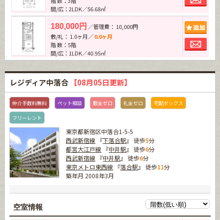
階 数：3階
間/広：2LDK／56.68㎡
追加
180,000円
／管理費： 10,000円
敷/礼： 1.0ヶ月／
0.0ヶ月
お問
階 数：5階
間/広：1LDK／40.95㎡
レジディア中落合
【08月05日更新】
仲介手数料無料
ペット相談
敷金ゼロ
礼金ゼロ
宅配ボックス
フリーレント
東京都新宿区中落合1-5-5
西武新宿線
『
下落合駅
』 徒歩
5
分
都営大江戸線
『
中井駅
』 徒歩
6
分
西武新宿線
『
中井駅
』 徒歩
6
分
東京メトロ東西線
『
落合駅
』 徒歩
11
分
築年月 2008年3月
空室情報