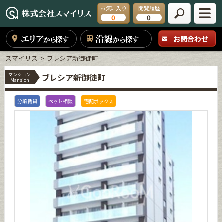
お気に入り
閲覧履歴
0
0
エリア
沿線
お問合わせ
から探す
から探す
スマイリス
ブレシア新御徒町
マンション
ブレシア新御徒町
Mansion
分譲賃貸
ペット相談
宅配ボックス