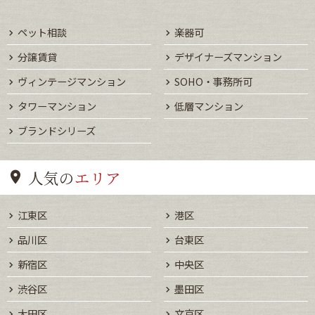
ペット相談
楽器可
分譲賃貸
デザイナーズマンション
ヴィンテージマンション
SOHO・事務所可
タワーマンション
低層マンション
ブランドシリーズ
人気の
エリア
江東区
港区
品川区
台東区
新宿区
中央区
渋谷区
墨田区
大田区
文京区