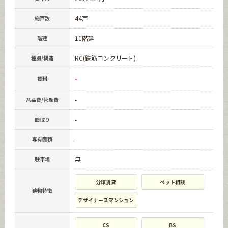
44戸
総戸数
11階建
階建
RC(鉄筋コンクリート)
種別/構造
-
賃料
-
共益費/管理費
-
間取り
-
専有面積
無
駐車場
分譲賃貸
ペット相談
建物特徴
デザイナーズマンション
CS
BS