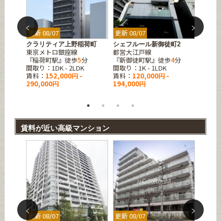
更新 08/07
更新 08/07
更新 08
葉原イ
クラリティア上野稲荷町
シェフルール新御徒町2
ルフォ
東京メトロ銀座線
都営大江戸線
町
『稲荷町駅』徒歩
5
分
『新御徒町駅』徒歩
4
分
東京メ
分
間取り：1DK - 2LDK
間取り：1K - 1LDK
『稲荷
賃料：
152,000円 -
賃料：
120,000円 -
間取り：1
290,000円
194,000円
賃料：
267,0
賃料が近い高級マンション
更新 08/07
更新 08/07
更新 08