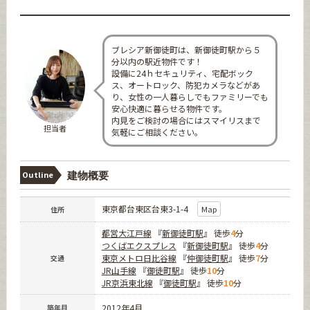
ブレシア新御徒町は、新御徒町駅から５
分以内の駅近物件です！
設備に24ｈセキュリティ、宅配ボック
ス、オートロック、防犯カメラなどがあ
り、女性の一人暮らしでもファミリーでも
安心快適に暮らせる物件です。
内見をご検討の場合にはスマイリスまで
担当者
気軽にご相談ください。
Outline
建物概要
東京都台東区台東3-1-4
Map
住所
都営大江戸線
『
新御徒町駅
』 徒歩
4
分
つくばエクスプレス
『
新御徒町駅
』 徒歩
4
分
東京メトロ日比谷線
『
仲御徒町駅
』 徒歩
7
分
交通
JR山手線
『
御徒町駅
』 徒歩
10
分
JR京浜東北線
『
御徒町駅
』 徒歩
10
分
2012年4月
築年月