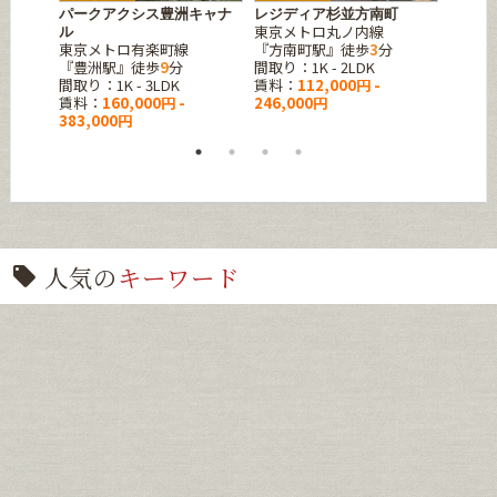
水
パークアクシス豊洲キャナ
レジディア杉並方南町
リバー
東京メトロ丸ノ内線
東京メ
ル
分
東京メトロ有楽町線
『方南町駅』徒歩
3
分
『月島
『豊洲駅』徒歩
9
分
間取り：1K - 2LDK
間取り
間取り：1K - 3LDK
賃料：
112,000円 -
賃料：
賃料：
160,000円 -
246,000円
383,000円
人気の
キーワード