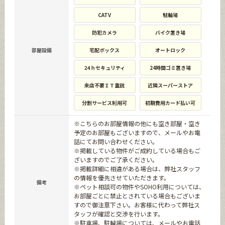
CATV
駐輪場
防犯カメラ
バイク置き場
部屋設備
宅配ボックス
オートロック
24ｈセキュリティ
24時間ゴミ置き場
来店不要ＩＴ重説
近隣スーパーストア
分割サービス利用可
初期費用カード払い可
※こちらのお部屋情報の他にも空き部屋・空き
予定のお部屋もございますので、メールやお電
話にてお問い合わせください。
※掲載している物件がご成約している場合もご
ざいますのでご了承ください。
※掲載詳細に相違がある場合は、弊社スタッフ
の情報を優先させていただきます。
備考
※ペット相談可の物件やSOHO利用については、
お部屋ごとに禁止とされている場合もございま
すので御注意下さい。お客様に代わって弊社ス
タッフが確認と交渉を行います。
※駐車場、駐輪場については、メールやお電話