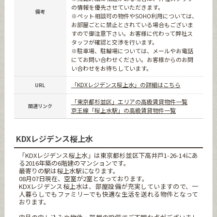
の情報を優先させていただきます。
備考
※ペット相談可の物件やSOHO利用については、
お部屋ごとに禁止とされている場合もございま
すので御注意下さい。お客様に代わって弊社ス
タッフが確認と交渉を行います。
※駐車場、駐輪場については、メールやお電話
にてお問い合わせください。お客様からのお問
い合わせをお待ちしています。
「KDXレジデンス桜上水」の詳細はこちら
URL
「東京都杉並区」エリアの高級賃貸物件一覧
関連リンク
京王線「桜上水駅」の高級賃貸物件一覧
KDXレジデンス桜上水
「KDXレジデンス桜上水」は東京都杉並区下高井戸1-26-14にあ
る2016年築の6階建のマンションです。
最寄りの駅は桜上水駅になります。
08月07日現在、空室が2室となっております。
KDXレジデンス桜上水は、部屋設備が充実していますので、一
人暮らしでもファミリーでも快適な生活を送れる物件となって
おります。