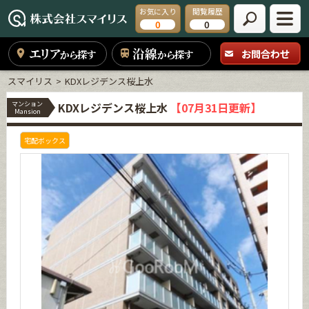
お気に入り
閲覧履歴
0
0
エリア
沿線
お問合わせ
から探す
から探す
スマイリス
KDXレジデンス桜上水
マンション
KDXレジデンス桜上水
【07月31日更新】
Mansion
宅配ボックス