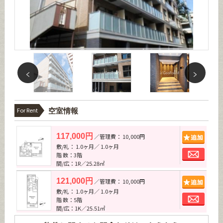
For Rent
空室情報
追加
117,000円
／管理費： 10,000円
敷/礼： 1.0ヶ月／ 1.0ヶ月
お問
階 数：3階
間/広：1R／25.28㎡
追加
121,000円
／管理費： 10,000円
敷/礼： 1.0ヶ月／ 1.0ヶ月
お問
階 数：5階
間/広：1K／25.51㎡