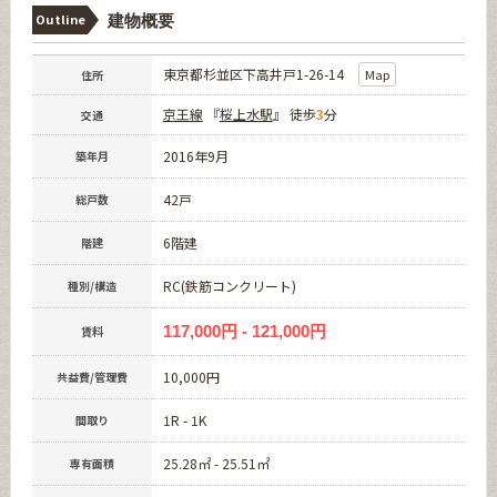
Outline
建物概要
東京都杉並区下高井戸1-26-14
Map
住所
京王線
『
桜上水駅
』 徒歩
3
分
交通
2016年9月
築年月
42戸
総戸数
6階建
階建
RC(鉄筋コンクリート)
種別/構造
117,000円 - 121,000円
賃料
10,000円
共益費/管理費
1R - 1K
間取り
25.28㎡ - 25.51㎡
専有面積