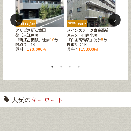
更新 08/06
更新 08/06
更新 08
芝浦
アリビス新江古田
メインステージ白金高輪
トーシ
都営大江戸線
東京メトロ南北線
ストラ
2
分
『新江古田駅』徒歩
10
分
『白金高輪駅』徒歩
5
分
JR山
間取り：1K
間取り：1K
『浜松
賃料：
120,000円
賃料：
119,000円
間取り
賃料：
120,0
人気の
キーワード