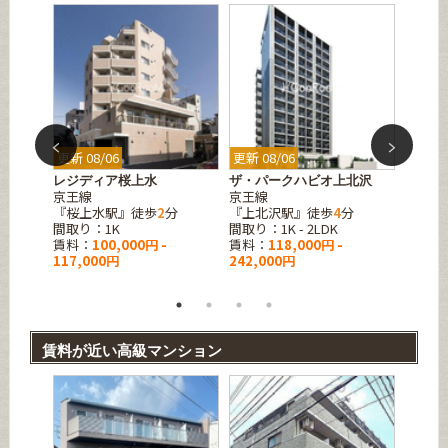
更新 08/06
更新 08/06
更新 08
アージ
レジディア桜上水
ザ・パークハビオ上北沢
ルクレ
京王線
京王線
ート
『桜上水駅』徒歩
2
分
『上北沢駅』徒歩
4
分
京王線
分
間取り：1K
間取り：1K - 2LDK
『上北
賃料：
100,000円 -
賃料：
118,000円 -
間取り
117,000円
242,000円
賃料：
118,0
賃料が近い高級マンション