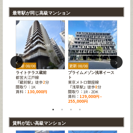
最寄駅が同じ高級マンション
更新 08/08
更新 08/08
更新 08
ライトテラス蔵前
プライムメゾン浅草イース
ミリア
都営大江戸線
都営浅
ト
『蔵前駅』徒歩
2
分
東京メトロ銀座線
『蔵前
間取り：1K
『浅草駅』徒歩
8
分
間取り：1
賃料：
130,000円
間取り：1R - 2DK
賃料：
賃料：
129,000円 -
285,0
255,000円
賃料が近い高級マンション