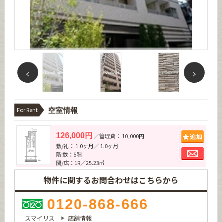
For Rent
空室情報
追加
126,000円
／管理費： 10,000円
敷/礼： 1.0ヶ月／ 1.0ヶ月
お問
階 数：5階
間/広：1R／25.23㎡
物件に関するお問合わせはこちらから
0120-868-666
スマイリス
店舗情報