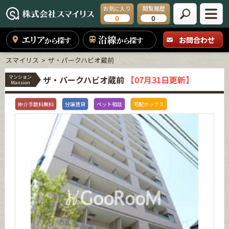
お気に入り
閲覧履歴
0
0
エリア
沿線
お問合わせ
から探す
から探す
スマイリス
ザ・パークハビオ蔵前
マンション
ザ・パークハビオ蔵前
【07月31日更新】
Mansion
仲介手数料無料
分譲賃貸
ペット相談
宅配ボックス