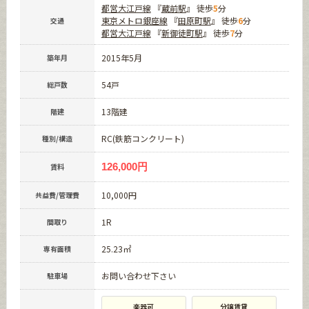
都営大江戸線
『
蔵前駅
』 徒歩
5
分
東京メトロ銀座線
『
田原町駅
』 徒歩
6
分
交通
都営大江戸線
『
新御徒町駅
』 徒歩
7
分
2015年5月
築年月
54戸
総戸数
13階建
階建
RC(鉄筋コンクリート)
種別/構造
126,000円
賃料
10,000円
共益費/管理費
1R
間取り
25.23㎡
専有面積
お問い合わせ下さい
駐車場
楽器可
分譲賃貸