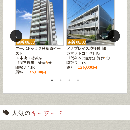
更新 08/08
更新 08/08
更新 08
麻布十
アーバネックス秋葉原イー
ノナプレイス渋谷神山町
エスレ
東京メトロ千代田線
都営浅
スト
JR中央・総武線
『代々木公園駅』徒歩
9
分
『本所
2
分
『浅草橋駅』徒歩
5
分
間取り：1K
間取り
間取り：1K
賃料：
126,000円
賃料：
賃料：
126,000円
人気の
キーワード