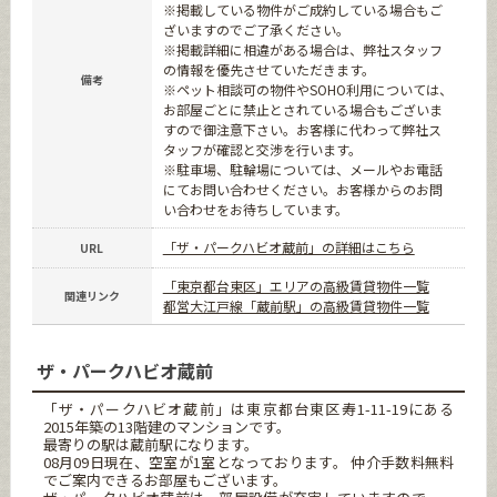
※掲載している物件がご成約している場合もご
ざいますのでご了承ください。
※掲載詳細に相違がある場合は、弊社スタッフ
の情報を優先させていただきます。
備考
※ペット相談可の物件やSOHO利用については、
お部屋ごとに禁止とされている場合もございま
すので御注意下さい。お客様に代わって弊社ス
タッフが確認と交渉を行います。
※駐車場、駐輪場については、メールやお電話
にてお問い合わせください。お客様からのお問
い合わせをお待ちしています。
「ザ・パークハビオ蔵前」の詳細はこちら
URL
「東京都台東区」エリアの高級賃貸物件一覧
関連リンク
都営大江戸線「蔵前駅」の高級賃貸物件一覧
ザ・パークハビオ蔵前
「ザ・パークハビオ蔵前」は東京都台東区寿1-11-19にある
2015年築の13階建のマンションです。
最寄りの駅は蔵前駅になります。
08月09日現在、空室が1室となっております。 仲介手数料無料
でご案内できるお部屋もございます。