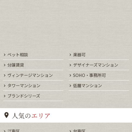
ペット相談
楽器可
分譲賃貸
デザイナーズマンション
ヴィンテージマンション
SOHO・事務所可
タワーマンション
低層マンション
ブランドシリーズ
人気の
エリア
江東区
台東区