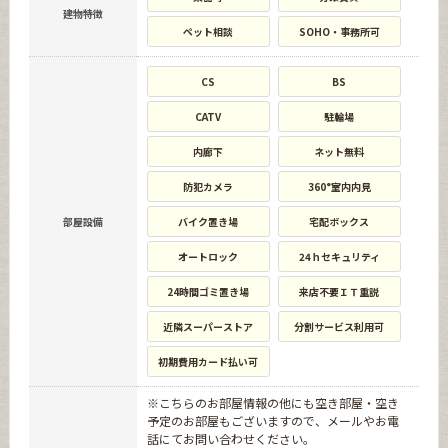
建物特徴
ペット相談
SOHO・事務所可
CS
BS
CATV
駐輪場
内廊下
ネット無料
防犯カメラ
360°室内内見
部屋設備
バイク置き場
宅配ボックス
オートロック
24ｈセキュリティ
24時間ゴミ置き場
来店不要ＩＴ重説
近隣スーパーストア
分割サービス利用可
初期費用カード払い可
※こちらのお部屋情報の他にも空き部屋・空き
予定のお部屋もございますので、メールやお電
話にてお問い合わせください。