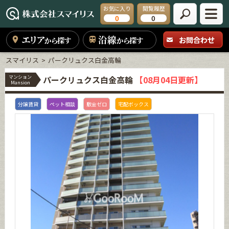
お気に入り
閲覧履歴
0
0
エリア
沿線
お問合わせ
から探す
から探す
スマイリス
パークリュクス白金高輪
マンション
パークリュクス白金高輪
【08月04日更新】
Mansion
分譲賃貸
ペット相談
敷金ゼロ
宅配ボックス