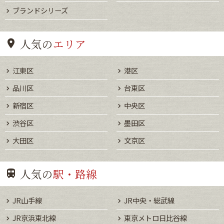
ブランドシリーズ
人気の
エリア
江東区
港区
品川区
台東区
新宿区
中央区
渋谷区
墨田区
大田区
文京区
人気の
駅・路線
JR山手線
JR中央・総武線
JR京浜東北線
東京メトロ日比谷線