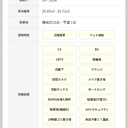
25.69㎡ - 35.72㎡
専有面積
機械式18台・平面 1台
駐車場
建物特徴
分譲賃貸
ペット相談
CS
BS
CATV
駐輪場
内廊下
ラウンジ
防犯カメラ
バイク置き場
宅配ボックス
オートロック
部屋設備
NURO光導入物件
駐車場(平置き)
駐車場(機械式)
24ｈセキュリティ
24時間ゴミ置き場
来店不要ＩＴ重説