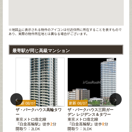
※地図上に表示される物件のアイコンは付近住所に所在することを表すもので
あり、実際の物件所在地とは異なる場合がございます。
最寄駅が同じ高級マンション
更新 08/07
更新 08/07
更新 08
ア白金
ザ・パークハウス高輪タワ
ザ・パークハウス三田ガー
ラサン
東京メ
ー
デン レジデンス＆タワー
東京メトロ南北線
東京メトロ南北線
『麻布
1
分
『白金高輪駅』徒歩
2
分
『白金高輪駅』徒歩
8
分
間取り：1
間取り：2LDK
間取り：3LDK
賃料：