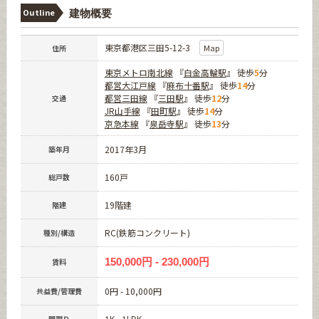
Outline
建物概要
東京都港区三田5-12-3
Map
住所
東京メトロ南北線
『
白金高輪駅
』 徒歩
5
分
都営大江戸線
『
麻布十番駅
』 徒歩
14
分
都営三田線
『
三田駅
』 徒歩
12
分
交通
JR山手線
『
田町駅
』 徒歩
14
分
京急本線
『
泉岳寺駅
』 徒歩
13
分
2017年3月
築年月
160戸
総戸数
19階建
階建
RC(鉄筋コンクリート)
種別/構造
150,000円 - 230,000円
賃料
0円 - 10,000円
共益費/管理費
1K - 1LDK
間取り