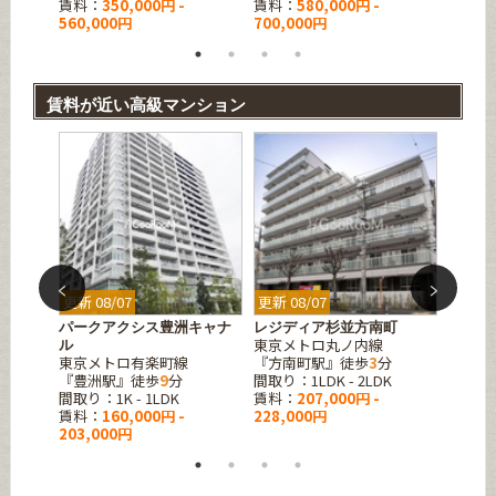
賃料：
350,000円 -
賃料：
580,000円 -
495,0
560,000円
700,000円
賃料が近い高級マンション
更新 08/07
更新 08/07
更新 08
山七丁
パークアクシス豊洲キャナ
レジディア杉並方南町
ジェイ
東京メトロ丸ノ内線
ル
大井イ
東京メトロ有楽町線
『方南町駅』徒歩
3
分
JR横
分
『豊洲駅』徒歩
9
分
間取り：1LDK - 2LDK
『西大
間取り：1K - 1LDK
賃料：
207,000円 -
間取り：1
賃料：
160,000円 -
228,000円
賃料：
203,000円
229,0