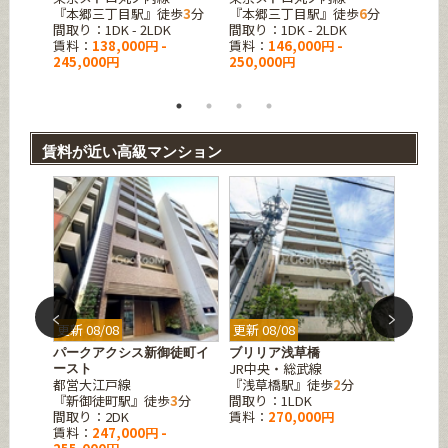
『本郷三丁目駅』徒歩
3
分
『本郷三丁目駅』徒歩
6
分
『本郷
歩
7
分
間取り：1DK - 2LDK
間取り：1DK - 2LDK
間取り：1
K
賃料：
138,000円 -
賃料：
146,000円 -
賃料：
245,000円
250,000円
268,0
賃料が近い高級マンション
更新 08/08
更新 08/08
更新 08
之町
パークアクシス新御徒町イ
ブリリア浅草橋
ズーム
JR中央・総武線
東京メ
ースト
都営大江戸線
『浅草橋駅』徒歩
2
分
『東新
『新御徒町駅』徒歩
3
分
間取り：1LDK
間取り：
間取り：2DK
賃料：
270,000円
賃料：
賃料：
247,000円 -