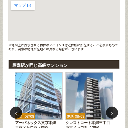
※地図上に表示される物件のアイコンは付近住所に所在することを表すもので
あり、実際の物件所在地とは異なる場合がございます。
最寄駅が同じ高級マンション
更新 08/08
更新 08/08
更新 08
プレイ
アーバネックス文京本郷
クレストコート本郷三丁目
ズーム
東京メトロ丸ノ内線
東京メトロ丸ノ内線
東京メ