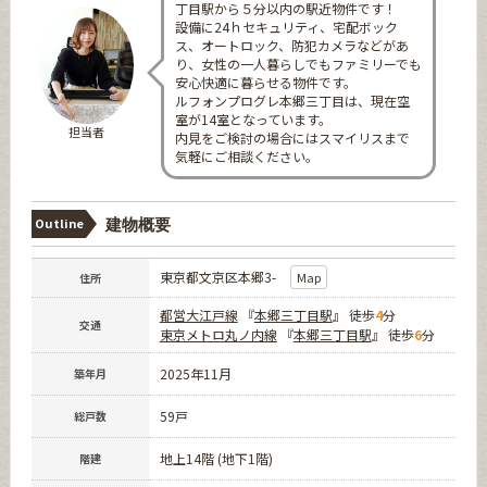
丁目駅から５分以内の駅近物件です！
設備に24ｈセキュリティ、宅配ボック
ス、オートロック、防犯カメラなどがあ
り、女性の一人暮らしでもファミリーでも
安心快適に暮らせる物件です。
ルフォンプログレ本郷三丁目は、現在空
室が14室となっています。
担当者
内見をご検討の場合にはスマイリスまで
気軽にご相談ください。
Outline
建物概要
東京都文京区本郷3-
Map
住所
都営大江戸線
『
本郷三丁目駅
』 徒歩
4
分
交通
東京メトロ丸ノ内線
『
本郷三丁目駅
』 徒歩
6
分
2025年11月
築年月
59戸
総戸数
地上14階 (地下1階)
階建