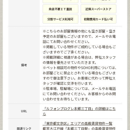
来店不要ＩＴ重説
近隣スーパーストア
分割サービス利用可
初期費用カード払い可
※こちらのお部屋情報の他にも空き部屋・空き
予定のお部屋もございますので、メールやお電
話にてお問い合わせください。
※掲載している物件がご成約している場合もご
ざいますのでご了承ください。
※掲載詳細に相違がある場合は、弊社スタッフ
の情報を優先させていただきます。
備考
※ペット相談可の物件やSOHO利用については、
お部屋ごとに禁止とされている場合もございま
すので御注意下さい。お客様に代わって弊社ス
タッフが確認と交渉を行います。
※駐車場、駐輪場については、メールやお電話
にてお問い合わせください。お客様からのお問
い合わせをお待ちしています。
「ルフォンプログレ本郷三丁目」の詳細はこち
URL
ら
「東京都文京区」エリアの高級賃貸物件一覧
都営大江戸線「本郷三丁目駅」の高級賃貸物件
関連リンク