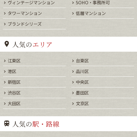
ヴィンテージマンション
SOHO・事務所可
タワーマンション
低層マンション
ブランドシリーズ
人気の
エリア
江東区
台東区
港区
品川区
新宿区
中央区
渋谷区
墨田区
大田区
文京区
人気の
駅・路線