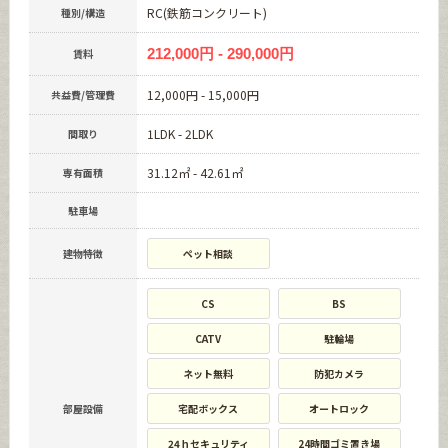
RC(鉄筋コンクリート)
種別/構造
212,000円 - 290,000円
賃料
12,000円 - 15,000円
共益費/管理費
1LDK - 2LDK
間取り
31.12㎡ - 42.61㎡
専有面積
駐車場
建物特徴
ペット相談
CS
BS
CATV
駐輪場
ネット無料
防犯カメラ
部屋設備
宅配ボックス
オートロック
24ｈセキュリティ
24時間ゴミ置き場