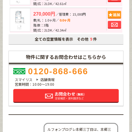
間/広：2LDK／42.61㎡
追加
270,000円
／管理費： 15,000円
敷/礼： 1.0ヶ月／
0.0ヶ月
お問
階 数：3階
間/広：2LDK／42.34㎡
全ての空室情報を表示 その他
件
9
物件に関するお問合わせはこちらから
0120-868-666
スマイリス
店舗情報
営業時間：10:00～19:00
ルフォンプログレ本郷三丁目は、本郷三