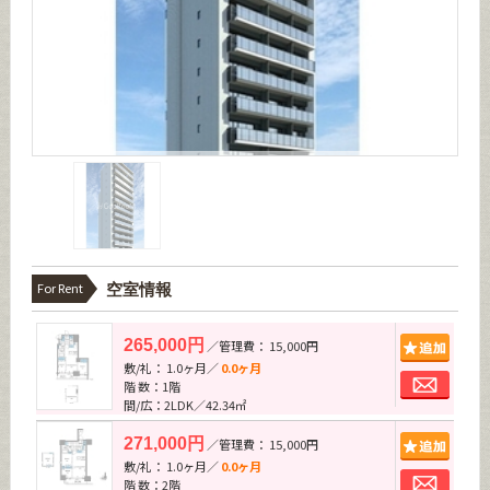
For Rent
空室情報
追加
265,000円
／管理費： 15,000円
敷/礼： 1.0ヶ月／
0.0ヶ月
お問
階 数：1階
間/広：2LDK／42.34㎡
追加
271,000円
／管理費： 15,000円
敷/礼： 1.0ヶ月／
0.0ヶ月
お問
階 数：2階