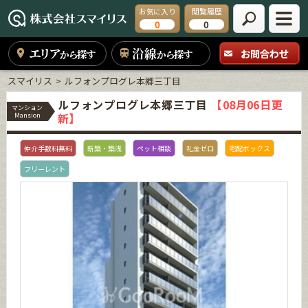
お気に入り
閲覧履歴
0
0
エリア
沿線
お問合わせ
から探す
から探す
スマイリス
ルフォンプログレ本郷三丁目
ルフォンプログレ本郷三丁目
【08月06日更
マンション
新】
Mansion
仲介手数料無料
新築・築浅
ペット相談
礼金ゼロ
宅配ボックス
フリーレント