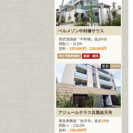
ベルメゾン中村橋サウス
西武池袋線『中村橋』徒歩
6
分
間取り：2LDK
賃料：
225,000円 - 230,000円
仲介手数料無料
新築・築浅
更新
08/08
アジュールテラス目黒祐天寺
東急東横線『祐天寺』徒歩
14
分
間取り：1SLDK
賃料：
238,000円