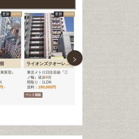
更新
08/08
更新
08/08
更新
08/08
宿
ライオンズクオーレ東京三ノ輪シティゲート
アセンションアイディ浅草
ラ
『東新宿』
東京メトロ日比谷線『三
つくばエクスプレス『浅
都
ノ輪』徒歩
4
分
草』徒歩
3
分
徒
K
間取り：1LDK
間取り：1K - 1DK
間取
円 -
賃料：
190,000円
賃料：
98,000円 -
賃
160,000円
1,8
ペット相談
仲介手数料無料
仲介