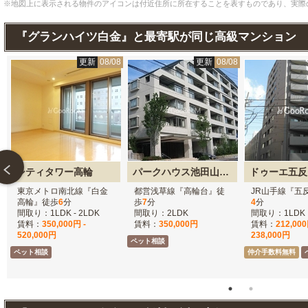
※地図上に表示される物件のアイコンは付近住所に所在することを表すものであり、実際
『グランハイツ白金』と最寄駅が同じ高級マンション
7
更新
08/08
更新
08/08
シティタワー高輪
パークハウス池田山公園 白金台の杜
ドゥーエ五反
東京メトロ南北線『白金
都営浅草線『高輪台』徒
JR山手線『五
高輪』徒歩
6
分
歩
7
分
4
分
間取り：1LDK - 2LDK
間取り：2LDK
間取り：1LDK
賃料：
350,000円 -
賃料：
350,000円
賃料：
212,000
520,000円
238,000円
ペット相談
ペット相談
仲介手数料無料