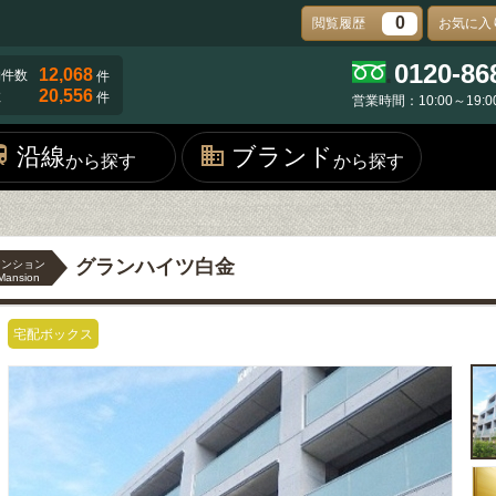
0
閲覧履歴
お気に入
0120-86
12,068
物件数
件
20,556
数
件
営業時間：10:00～19:0
沿線
ブランド
から探す
から探す
グランハイツ白金
マンション
Mansion
宅配ボックス