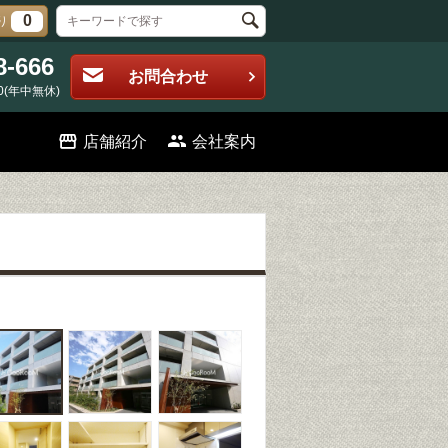
0
り
8-666
お問合わせ
0(年中無休)
店舗紹介
会社案内