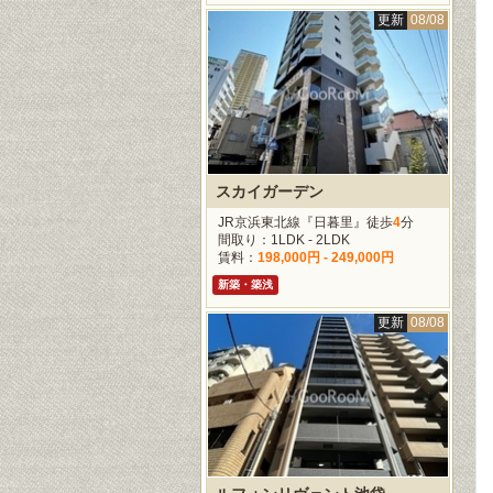
更新
08/08
スカイガーデン
JR京浜東北線『日暮里』徒歩
4
分
間取り：1LDK - 2LDK
賃料：
198,000円 - 249,000円
新築・築浅
更新
08/08