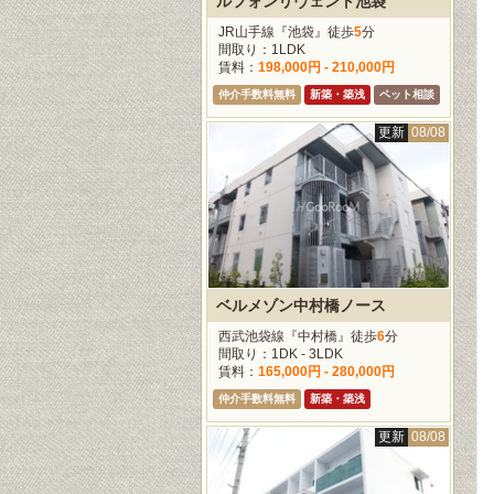
ルフォンリヴェント池袋
JR山手線『池袋』徒歩
5
分
間取り：1LDK
賃料：
198,000円 - 210,000円
仲介手数料無料
新築・築浅
ペット相談
更新
08/08
ベルメゾン中村橋ノース
西武池袋線『中村橋』徒歩
6
分
間取り：1DK - 3LDK
賃料：
165,000円 - 280,000円
仲介手数料無料
新築・築浅
更新
08/08