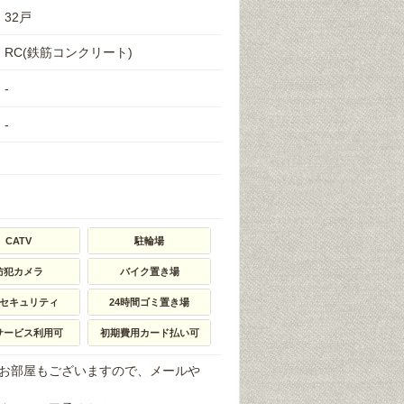
32戸
RC(鉄筋コンクリート)
-
-
CATV
駐輪場
防犯カメラ
バイク置き場
ｈセキュリティ
24時間ゴミ置き場
サービス利用可
初期費用カード払い可
お部屋もございますので、メールや