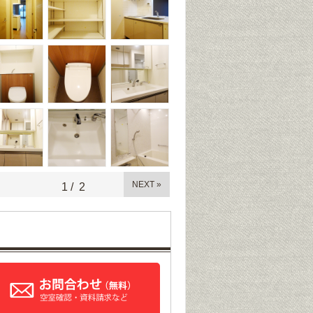
NEXT »
1
/
2