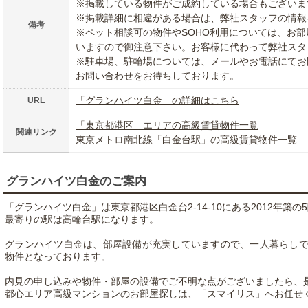
※掲載している物件がご成約している場合もございま
※掲載詳細に相違がある場合は、弊社スタッフの情報
備考
※ペット相談可の物件やSOHO利用については、お
いますので御注意下さい。お客様に代わって弊社スタ
※駐車場、駐輪場については、メールやお電話にてお
お問い合わせをお待ちしております。
「グランハイツ白金」の詳細はこちら
URL
「東京都港区」エリアの高級賃貸物件一覧
関連リンク
東京メトロ南北線「白金台駅」の高級賃貸物件一覧
グランハイツ白金のご案内
「グランハイツ白金」は東京都港区白金台2-14-10にある2012年築
最寄りの駅は高輪台駅になります。
グランハイツ白金は、部屋設備が充実していますので、一人暮らし
物件となっております。
内見の申し込みや物件・部屋の設備でご不明な点がございましたら、
都心エリア高級マンションのお部屋探しは、「スマイリス」へお任せ