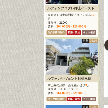
ルフォンプログレ押上イースト
更新
08/08
更新
08/08
更新
08/0
東京メトロ半蔵門線『押上』徒歩
10
分
間取り：2LDK
賃料：
204,000円 - 220,000円
仲介手数料無料
新築・築浅
ペット相談
更新
08/08
トゥール新宿
コンフォリア両国サウス
ラ・トゥール新宿グランド
江戸線『都庁前』
都営大江戸線『森下』徒
東京メトロ丸ノ内線『西
分
歩
7
分
新宿』徒歩
3
分
1R - 3LDK
間取り：1K - 1LDK
間取り：1K - 4LDK
175,000円 -
賃料：
118,000円 -
賃料：
299,000円 -
,000円
173,000円
1,900,000円
料無料
ペット相談
仲介手数料無料
ペット相談
仲介手数料無料
ペット相談
ルフォンリヴェント杉並永福
京王井の頭線『西永福』徒歩
3
分
間取り：1LDK - 1SLDK
賃料：
164,000円 - 229,000円
仲介手数料無料
新築・築浅
ペット相談
更新
08/08