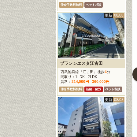
仲介手数料無料
ペット相談
更新
08/08
更新
08/07
更新
08/07
更新
08/0
ブランシエスタ江古田
西武池袋線『江古田』徒歩
4
分
ルラ高輪
ルジェンテ高輪台
ジオエント白金台
間取り：1LDK - 2LDK
賃料：
214,000円 - 360,000円
草線『高輪台』徒
都営浅草線『高輪台』徒
JR山手線『五反田』徒歩
仲介手数料無料
新築・築浅
ペット相談
歩
3
分
0
分
：1LDK
間取り：1LDK - 2LDK
間取り：1K - 2LDK
更新
08/08
177,000円
賃料：
230,000円 -
賃料：
147,000円 -
259,000円
610,000円
料無料
新築・築浅
ペット相談
仲介手数料無料
新築・築浅
談
ペット相談