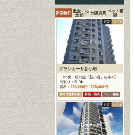
敷金・礼
ペット相
新築物件
分譲賃貸
金ゼロ
談
更新
08/08
グランカーサ新小岩
JR中央・総武線『新小岩』徒歩
4
分
間取り：3LDK
賃料：
253,000円 - 270,000円
仲介手数料無料
新築・築浅
ペット相談
更新
08/08