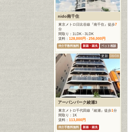
nido南千住
東京メトロ日比谷線『南千住』徒歩
7
分
間取り：1LDK - 3LDK
賃料：
128,000円 - 256,000円
仲介手数料無料
新築・築浅
ペット相談
更新
08/08
アーバンパーク綾瀬3
東京メトロ千代田線『綾瀬』徒歩
1
分
間取り：1K
賃料：
113,000円
仲介手数料無料
新築・築浅