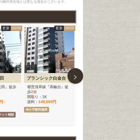
の物件所在地とは異なる場合がございます。
更新
08/08
更新
08/08
更新
08/07
田
ブランシック白金台
ジウエルクス高輪
ラ
反田』徒歩
都営浅草線『高輪台』徒
都営浅草線『高輪台』徒
都
歩
2
分
歩
5
分
歩
5
間取り：1K
間取り：1LDK
間取
円 -
賃料：
146,000円
賃料：
259,000円
賃
仲介手数料無料
仲介手数料無料
仲介
ペット相談
ペッ