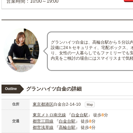
営業時間：10:00～19:00
グランハイツ白金は、高輪台駅から５分以
設備に24ｈセキュリティ、宅配ボックス、
り、女性の一人暮らしでもファミリーでも
内見をご検討の場合にはスマイリスまで気
グランハイツ白金の詳細
Outline
東京都
港区
白金台2-14-10
住所
Map
東京メトロ南北線
『
白金台駅
』 徒歩
8
分
都営三田線
『
白金台駅
』 徒歩
8
分
交通
都営浅草線
『
高輪台駅
』 徒歩
4
分