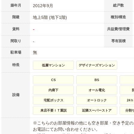
築年月
2012年9月
総戸数
階建
地上5階 (地下1階)
種別/構造
-
賃料
共益費/管理費
間取り
-
専有面積
無
駐車場
特長
低層マンション
デザイナーズマンション
CS
BS
内廊下
オール電化
設備
宅配ボックス
オートロック
24
来店不要ＩＴ重説
近隣スーパーストア
分割
※こちらのお部屋情報の他にも空き部屋・空き予定の
お電話にてお問い合わせください。