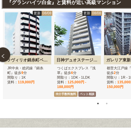
『グランハイツ白金』と賃料が近い高級マンション
8
更新
08/08
更新
08/08
ラヴィリオ錦糸町ベルグレード
日神デュオステージ浅草松が谷
ガレリア東新
JR中央・総武線『錦糸
つくばエクスプレス『浅
都営大江戸線
町』徒歩
9
分
草』徒歩
6
分
徒歩
2
分
間取り：1K
間取り：1DK - 1LDK
間取り：1R - 1
賃料：
119,000円
賃料：
125,000円 -
賃料：
135,000
188,000円
150,000円
仲介手数料無料
ペット相談