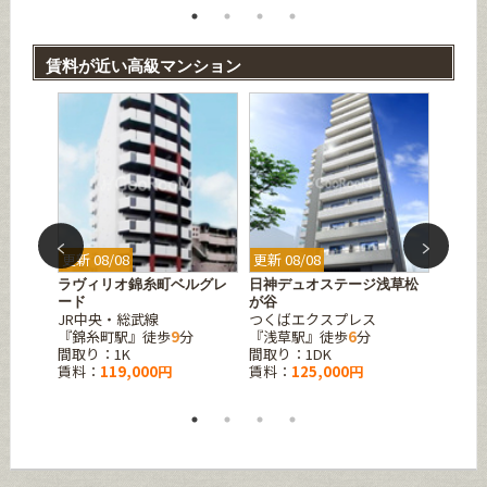
賃料が近い高級マンション
更新 08/08
更新 08/08
更新 08
ラヴィリオ錦糸町ベルグレ
日神デュオステージ浅草松
コンフ
都営大
ード
が谷
JR中央・総武線
つくばエクスプレス
『森下
『錦糸町駅』徒歩
9
分
『浅草駅』徒歩
6
分
間取り
間取り：1K
間取り：1DK
賃料：
賃料：
119,000円
賃料：
125,000円