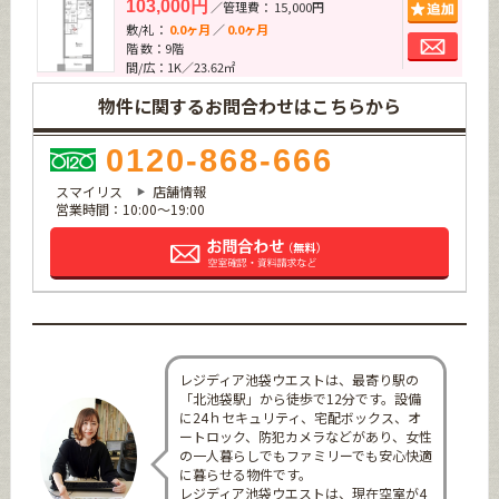
追加
103,000円
／管理費： 15,000円
敷/礼：
0.0ヶ月
／
0.0ヶ月
お問
階 数：9階
間/広：1K／23.62㎡
物件に関するお問合わせはこちらから
0120-868-666
スマイリス
店舗情報
営業時間：10:00～19:00
レジディア池袋ウエストは、最寄り駅の
「北池袋駅」から徒歩で12分です。設備
に24ｈセキュリティ、宅配ボックス、オ
ートロック、防犯カメラなどがあり、女性
の一人暮らしでもファミリーでも安心快適
に暮らせる物件です。
レジディア池袋ウエストは、現在空室が4