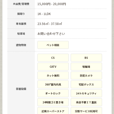
15,000円 - 20,000円
共益費/管理費
1K - 1LDK
間取り
23.56㎡ - 37.58㎡
専有面積
お問い合わせ下さい
駐車場
建物特徴
ペット相談
CS
BS
CATV
駐輪場
ネット無料
防犯カメラ
360°室内内見
宅配ボックス
部屋設備
オートロック
24ｈセキュリティ
24時間ゴミ置き場
来店不要ＩＴ重説
近隣スーパーストア
分割サービス利用可