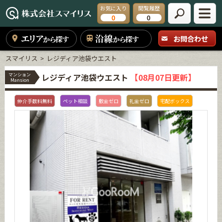
お気に入り
閲覧履歴
0
0
エリア
沿線
お問合わせ
から探す
から探す
スマイリス
レジディア池袋ウエスト
マンション
レジディア池袋ウエスト
【08月07日更新】
Mansion
仲介手数料無料
ペット相談
敷金ゼロ
礼金ゼロ
宅配ボックス