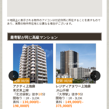
※地図上に表示される物件のアイコンは付近住所に所在することを表すもので
あり、実際の物件所在地とは異なる場合がございます。
最寄駅が同じ高級マンション
更新 08/08
更新 08/08
更新 08
本町
アクティ上池袋
レジディアタワー上池袋
リバー
東武東上線
JR山手線
JR山
分
『北池袋駅』徒歩
10
分
『大塚駅』徒歩
9
分
『池袋
間取り：1R - 1LDK
間取り：1R - 3LDK
間取り：1
賃料：
130,000円 -
賃料：
149,000円 -
賃料：
198,000円
375,000円
175,0