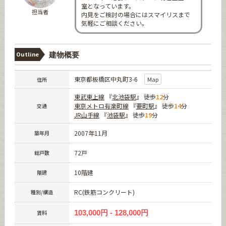
室となっています。
担当者
内見をご検討の場合にはスマイリスまで
気軽にご相談ください。
Outline
建物概要
東京都板橋区中丸町3-6
Map
住所
東武東上線
『
北池袋駅
』 徒歩
12
分
東京メトロ有楽町線
『
要町駅
』 徒歩
14
分
交通
JR山手線
『
池袋駅
』 徒歩
19
分
2007年11月
築年月
72戸
総戸数
10階建
階建
RC(鉄筋コンクリート)
種別/構造
103,000円 - 128,000円
賃料