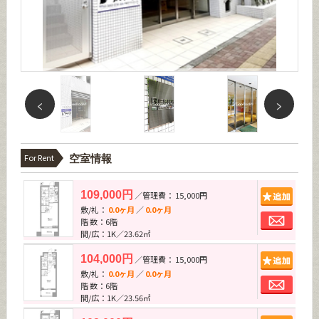
For Rent
空室情報
追加
109,000円
／管理費： 15,000円
敷/礼：
0.0ヶ月
／
0.0ヶ月
お問
階 数：6階
間/広：1K／23.62㎡
追加
104,000円
／管理費： 15,000円
敷/礼：
0.0ヶ月
／
0.0ヶ月
お問
階 数：6階
間/広：1K／23.56㎡