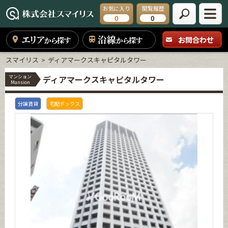
お気に入り
閲覧履歴
0
0
エリア
沿線
お問合わせ
から探す
から探す
スマイリス
ディアマークスキャピタルタワー
マンション
ディアマークスキャピタルタワー
Mansion
分譲賃貸
宅配ボックス