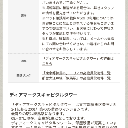
ざいますのでご了承ください。
※掲載詳細に相違がある場合は、弊社スタッフ
の情報を優先させていただきます。
備考
※ペット相談可の物件やSOHO利用については、
お部屋ごとに禁止とされている場合もございま
すので御注意下さい。お客様に代わって弊社ス
タッフが確認と交渉を行います。
※駐車場、駐輪場については、メールやお電話
にてお問い合わせください。お客様からのお問
い合わせをお待ちしています。
「ディアマークスキャピタルタワー」の詳細は
URL
こちら
「東京都練馬区」エリアの高級賃貸物件一覧
関連リンク
都営大江戸線「練馬駅」の高級賃貸物件一覧
ディアマークスキャピタルタワー
「ディアマークスキャピタルタワー」は東京都練馬区豊玉北6-
2-1にある2001年築の35階建のマンションです。
最寄りの駅は練馬駅になります。
08月07日現在、空室が1室となっております。
ディアマークスキャピタルタワーは、部屋設備が充実していま
すので、一人暮らしでもファミリーでも快適な生活を送れる物