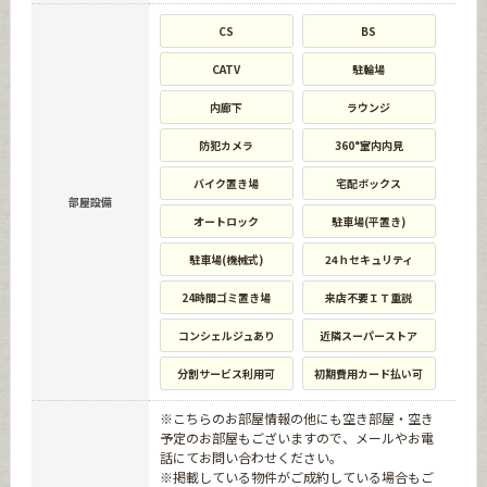
CS
BS
CATV
駐輪場
内廊下
ラウンジ
防犯カメラ
360°室内内見
バイク置き場
宅配ボックス
部屋設備
オートロック
駐車場(平置き)
駐車場(機械式)
24ｈセキュリティ
24時間ゴミ置き場
来店不要ＩＴ重説
コンシェルジュあり
近隣スーパーストア
分割サービス利用可
初期費用カード払い可
※こちらのお部屋情報の他にも空き部屋・空き
予定のお部屋もございますので、メールやお電
話にてお問い合わせください。
※掲載している物件がご成約している場合もご