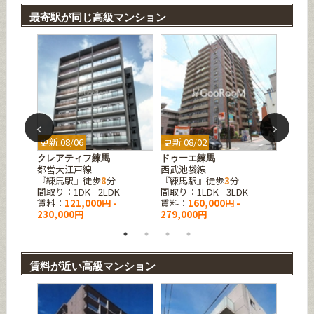
最寄駅が同じ高級マンション
更新 08/06
更新 08/02
更新 07
クレアティフ練馬
ドゥーエ練馬
エミリ
都営大江戸線
西武池袋線
都営大
『練馬駅』徒歩
8
分
『練馬駅』徒歩
3
分
『練馬
K
間取り：1DK - 2LDK
間取り：1LDK - 3LDK
間取り：1
賃料：
121,000円 -
賃料：
160,000円 -
賃料：
230,000円
279,000円
227,0
賃料が近い高級マンション