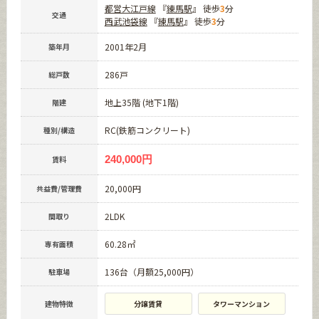
都営大江戸線
『
練馬駅
』 徒歩
3
分
交通
西武池袋線
『
練馬駅
』 徒歩
3
分
2001年2月
築年月
286戸
総戸数
地上35階 (地下1階)
階建
RC(鉄筋コンクリート)
種別/構造
240,000円
賃料
20,000円
共益費/管理費
2LDK
間取り
60.28㎡
専有面積
136台（月額25,000円）
駐車場
建物特徴
分譲賃貸
タワーマンション