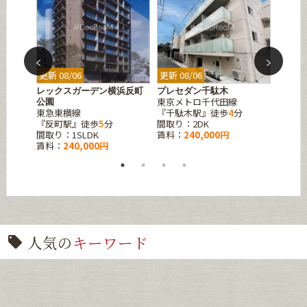
更新 08/06
更新 08/06
更新 08
レックスガーデン横浜反町
プレセダン千駄木
レジデ
東京メトロ千代田線
JR山
公園
東急東横線
『千駄木駅』徒歩
4
分
『大塚
『反町駅』徒歩
5
分
間取り：2DK
間取り：
間取り：1SLDK
賃料：
240,000円
賃料：
賃料：
240,000円
人気の
キーワード