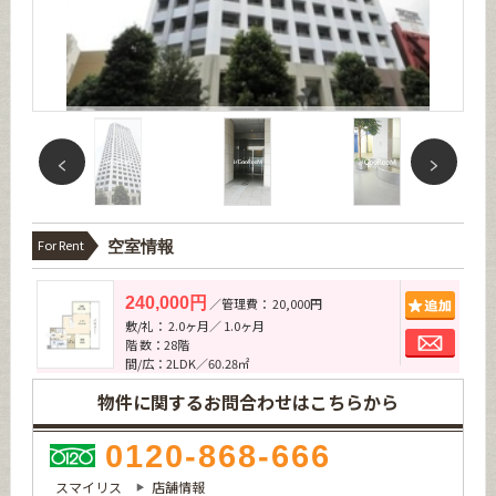
For Rent
空室情報
追加
240,000円
／管理費： 20,000円
敷/礼： 2.0ヶ月／ 1.0ヶ月
お問
階 数：28階
間/広：2LDK／60.28㎡
物件に関するお問合わせはこちらから
0120-868-666
スマイリス
店舗情報