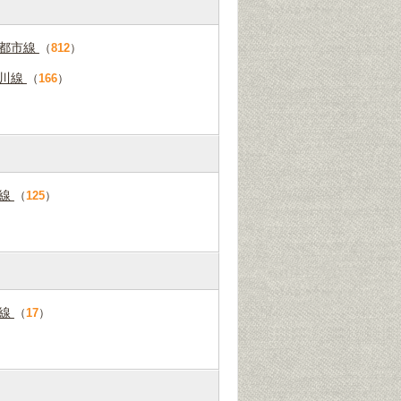
園都市線
（
812
）
摩川線
（
166
）
戸線
（
125
）
島線
（
17
）