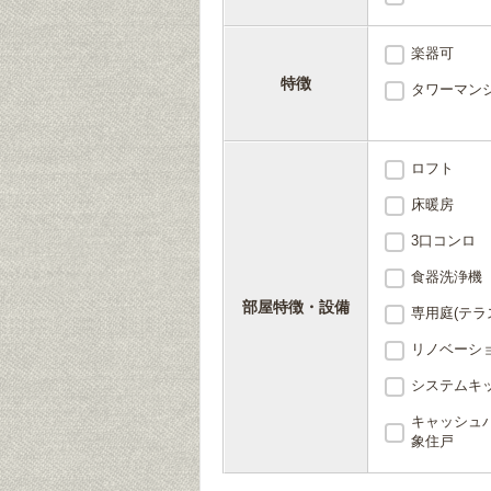
楽器可
特徴
タワーマン
ロフト
床暖房
3口コンロ
食器洗浄機
部屋特徴・設備
専用庭(テラ
リノベーシ
システムキ
キャッシュ
象住戸