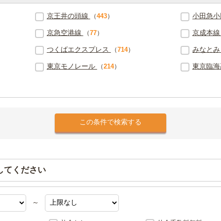
京王井の頭線
小田急
（
443
）
京急空港線
京成本
（
77
）
つくばエクスプレス
みなと
（
714
）
東京モノレール
東京臨海
（
214
）
してください
～