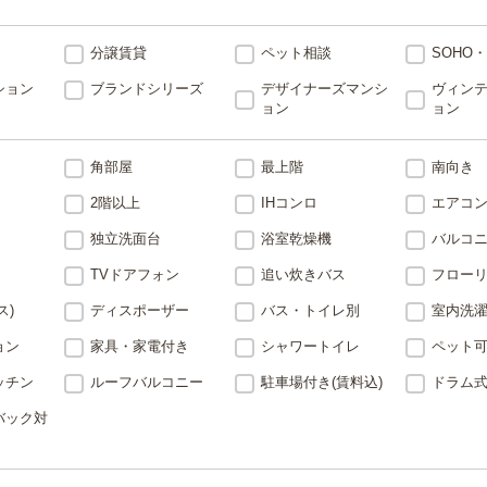
分譲賃貸
ペット相談
SOHO
ション
ブランドシリーズ
デザイナーズマンシ
ヴィン
ョン
ョン
角部屋
最上階
南向き
2階以上
IHコンロ
エアコ
独立洗面台
浴室乾燥機
バルコ
TVドアフォン
追い炊きバス
フロー
ス)
ディスポーザー
バス・トイレ別
室内洗
ョン
家具・家電付き
シャワートイレ
ペット可
ッチン
ルーフバルコニー
駐車場付き(賃料込)
ドラム
バック対