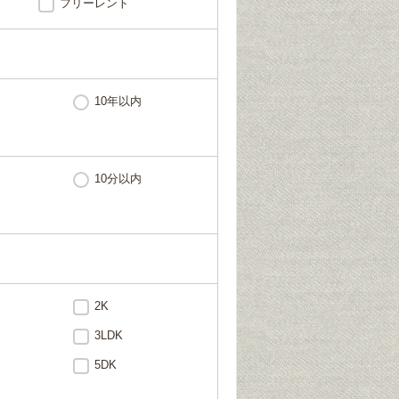
フリーレント
10年以内
10分以内
2K
3LDK
5DK