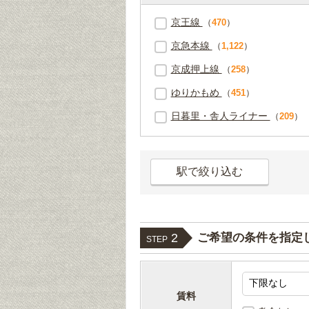
京王線
（
470
）
京急本線
（
1,122
）
京成押上線
（
258
）
ゆりかもめ
（
451
）
日暮里・舎人ライナー
（
209
）
駅で絞り込む
2
ご希望の条件を指定
STEP
賃料