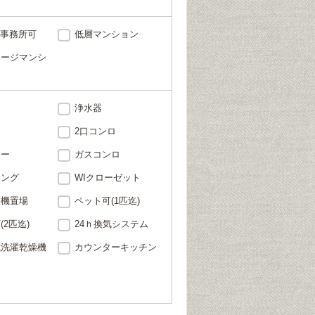
・事務所可
低層マンション
テージマンシ
浄水器
ン
2口コンロ
ニー
ガスコンロ
リング
WIクローゼット
濯機置場
ペット可(1匹迄)
(2匹迄)
24ｈ換気システム
式洗濯乾燥機
カウンターキッチン