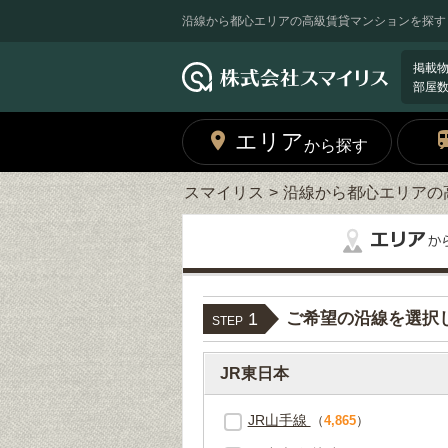
沿線から都心エリアの高級賃貸マンションを探す
掲載
部屋
エリア
から探す
スマイリス
沿線から都心エリアの
1
ご希望の沿線を選択
STEP
JR東日本
JR山手線
（
4,865
）