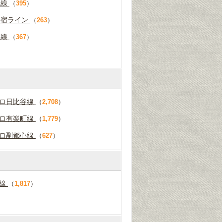
本線
（
395
）
新宿ライン
（
263
）
賀線
（
367
）
ロ日比谷線
（
2,708
）
ロ有楽町線
（
1,779
）
ロ副都心線
（
627
）
田線
（
1,817
）