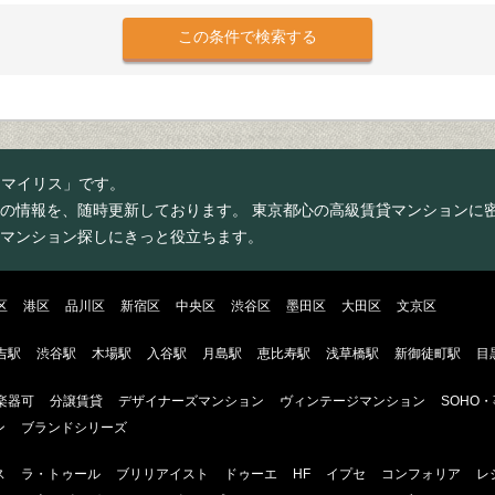
スマイリス」です。
の情報を、随時更新しております。 東京都心の高級賃貸マンションに
マンション探しにきっと役立ちます。
区
港区
品川区
新宿区
中央区
渋谷区
墨田区
大田区
文京区
吉駅
渋谷駅
木場駅
入谷駅
月島駅
恵比寿駅
浅草橋駅
新御徒町駅
目
楽器可
分譲賃貸
デザイナーズマンション
ヴィンテージマンション
SOHO
ン
ブランドシリーズ
ス
ラ・トゥール
ブリリアイスト
ドゥーエ
HF
イプセ
コンフォリア
レ