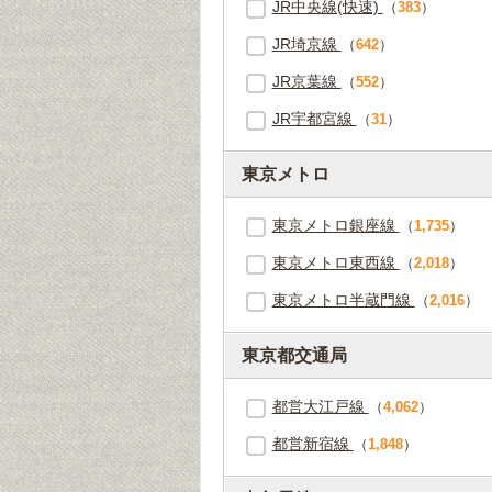
JR中央線(快速)
（
383
）
JR埼京線
（
642
）
JR京葉線
（
552
）
JR宇都宮線
（
31
）
東京メトロ
東京メトロ銀座線
（
1,735
）
東京メトロ東西線
（
2,018
）
東京メトロ半蔵門線
（
2,016
）
東京都交通局
都営大江戸線
（
4,062
）
都営新宿線
（
1,848
）