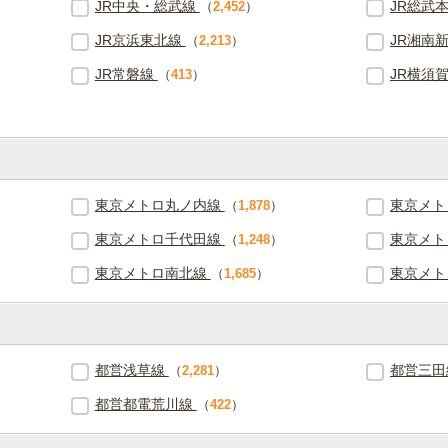
JR中央・総武線
JR総武
（
2,452
）
JR京浜東北線
JR湘南
（
2,213
）
JR常磐線
JR横須
（
413
）
東京メトロ丸ノ内線
東京メト
（
1,878
）
東京メトロ千代田線
東京メト
（
1,248
）
東京メトロ南北線
東京メト
（
1,685
）
都営浅草線
都営三
（
2,281
）
都営都電荒川線
（
422
）