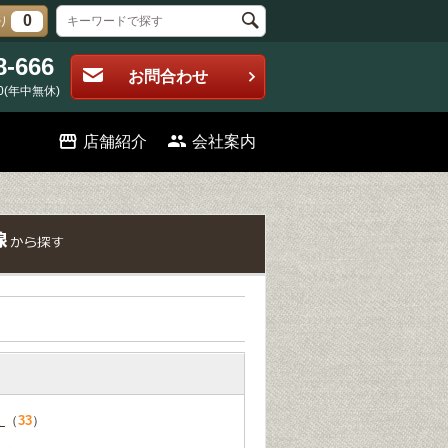
0
り
8-666
お問合わせ
0(年中無休)
店舗紹介
会社案内
線
（
33
）