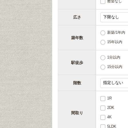
敷金なし
広さ
新築/1年内
築年数
15年以内
1分以内
駅徒歩
15分以内
階数
1R
2DK
間取り
4K
5LDK