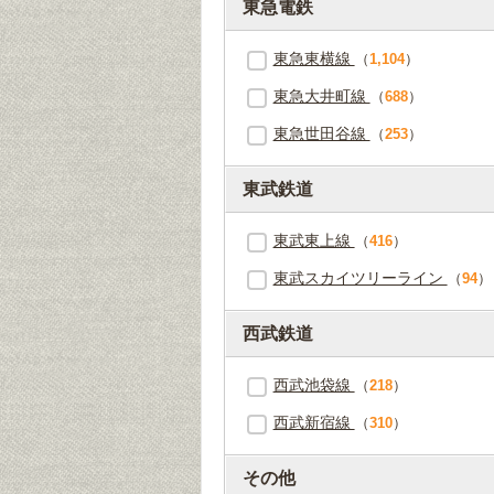
東急電鉄
東急東横線
（
1,104
）
東急大井町線
（
688
）
東急世田谷線
（
253
）
東武鉄道
東武東上線
（
416
）
東武スカイツリーライン
（
94
）
西武鉄道
西武池袋線
（
218
）
西武新宿線
（
310
）
その他