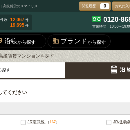
0
｜高級賃貸のスマイリス
閲覧履歴
お気に入
0120-86
12,067
物件数
件
19,695
数
件
営業時間：10:00～19:0
沿線
ブランド
から探す
から探す
高級賃貸マンションを探す
してください
JR南武線
JR根岸
（
167
）