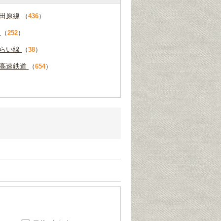
小田原線
（
436
）
線
（
252
）
みらい線
（
38
）
高速鉄道
（
654
）