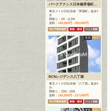
パークアクシス日本橋茅場町SGT
東京メトロ日比谷線『茅場町』徒歩
3
分
間取り：1R - 1LDK
賃料：
160,000円 - 285,000円
仲介手数料無料
新築・築浅
ペット相談
更新
08/07
BCNレジデンス八丁堀
東京メトロ日比谷線『八丁堀』徒歩
6
分
間取り：1DK - 2DK
賃料：
160,000円 - 237,000円
仲介手数料無料
新築・築浅
ペット相談
更新
08/07