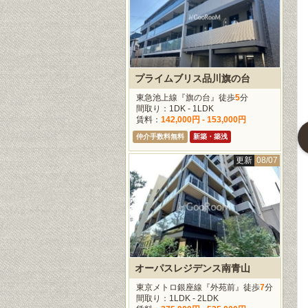
更新
08/07
更新
08/07
更新
08/0
プライムブリス品川旗の台
東急池上線『旗の台』徒歩
5
分
間取り：1DK - 1LDK
賃料：
142,000円 - 153,000円
仲介手数料無料
新築・築浅
ーエ西馬込2
クレヴィアリグゼ西馬込
シェールグラン上池台
更新
08/07
草線『西馬込』徒
都営浅草線『西馬込』徒
都営浅草線『馬込』徒歩
分
歩
12
分
12
分
1DK - 2LDK
間取り：2LDK - 3LDK
間取り：1LDK
124,000円 -
賃料：
198,000円 -
賃料：
165,000円
00円
220,000円
仲介手数料無料
料無料
新築・築浅
仲介手数料無料
新築・築浅
談
ペット相談
オーパスレジデンス南青山
東京メトロ銀座線『外苑前』徒歩
7
分
間取り：1LDK - 2LDK