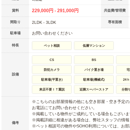
229,000円 - 291,000円
賃料
共益費/管理費
間取り
2LDK - 3LDK
専有面積
お問い合わせください
駐車場
特長
ペット相談
低層マンション
CS
BS
防犯カメラ
バイク置き場
宅
設備
駐車場(平置き)
駐車場(機械式)
24
来店不要ＩＴ重説
近隣スーパーストア
分割
※こちらのお部屋情報の他にも空き部屋・空き予定の
お電話にてお問い合わせください。
※掲載している物件がご成約している場合もございま
※掲載詳細に相違がある場合は、弊社スタッフの情報
備考
※ペット相談可の物件やSOHO利用については、お