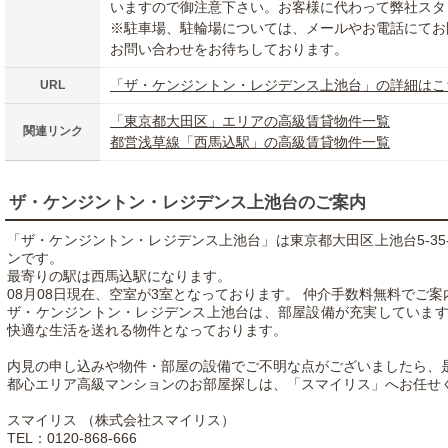
いますので御注意下さい。お客様に代わって弊社スタ
※駐車場、駐輪場については、メールやお電話にてお
お問い合わせをお待ちしております。
「ザ・ケンジントン・レジデンス上池台」の詳細はこ
URL
「東京都大田区」エリアの高級賃貸物件一覧
関連リンク
都営浅草線「西馬込駅」の高級賃貸物件一覧
ザ・ケンジントン・レジデンス上池台のご案内
「ザ・ケンジントン・レジデンス上池台」は東京都大田区上池台5-35-
ンです。
最寄りの駅は西馬込駅になります。
08月08日現在、空室が3室となっております。 仲介手数料無料でご
ザ・ケンジントン・レジデンス上池台は、部屋設備が充実していま
快適な生活を送れる物件となっております。
内見の申し込みや物件・部屋の設備でご不明な点がございましたら、
都心エリア高級マンションのお部屋探しは、「スマイリス」へお任せ
スマイリス （株式会社スマイリス）
TEL：0120-868-666