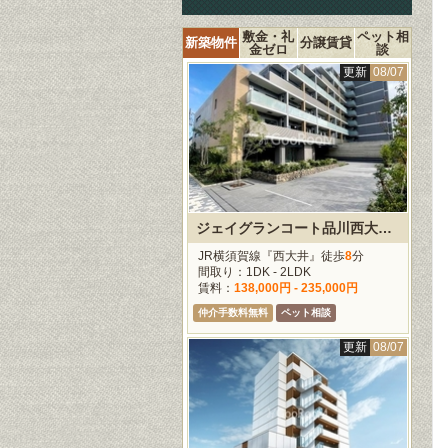
敷金・礼
ペット相
新築物件
分譲賃貸
金ゼロ
談
更新
08/07
ジェイグランコート品川西大井イースト
JR横須賀線『西大井』徒歩
8
分
間取り：1DK - 2LDK
賃料：
138,000円 - 235,000円
仲介手数料無料
ペット相談
更新
08/07