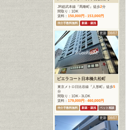
JR総武本線『馬喰町』徒歩
2
分
間取り：1DK
賃料：
150,000円 - 153,000円
仲介手数料無料
新築・築浅
更新
08/07
ビエラコート日本橋久松町
東京メトロ日比谷線『人形町』徒歩
5
分
間取り：1DK - 3LDK
賃料：
179,000円 - 460,000円
仲介手数料無料
新築・築浅
ペット相談
更新
08/07