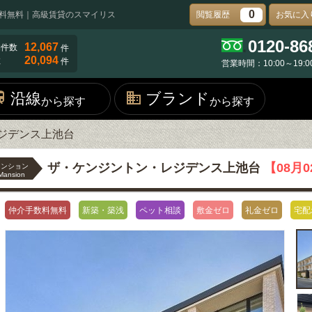
0
料無料｜高級賃貸のスマイリス
閲覧履歴
お気に入
0120-86
12,067
物件数
件
20,094
数
件
営業時間：10:00～19:0
沿線
ブランド
から探す
から探す
ジデンス上池台
ザ・ケンジントン・レジデンス上池台
【08月
マンション
Mansion
仲介手数料無料
新築・築浅
ペット相談
敷金ゼロ
礼金ゼロ
宅配