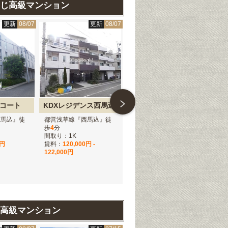
じ高級マンション
更新
08/07
更新
08/07
更新
08/07
コート
KDXレジデンス西馬込
ケリア西馬込アジールコート
ド
西馬込』徒
都営浅草線『西馬込』徒
都営浅草線『西馬込』徒
都
歩
4
分
歩
8
分
歩
1
間取り：1K
間取り：1K
間取
0円
賃料：
120,000円 -
賃料：
102,000円 -
賃
122,000円
106,000円
21
仲介手数料無料
仲介
ペッ
高級マンション