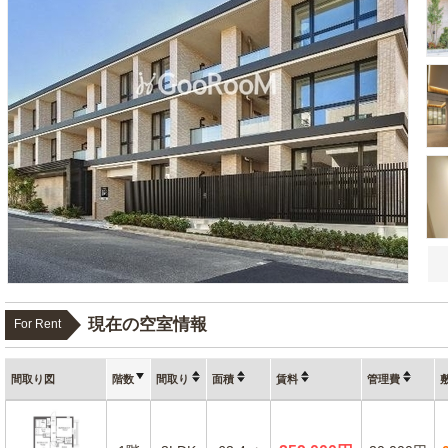
現在の空室情報
For Rent
間取り図
階数
間取り
面積
賃料
管理費