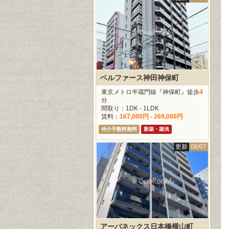
ベルファース神田神保町
東京メトロ半蔵門線『神保町』徒歩
4
分
間取り：1DK - 1LDK
賃料：
167,000円 - 269,000円
仲介手数料無料
新築・築浅
更新
08/07
アーバネックス日本橋横山町