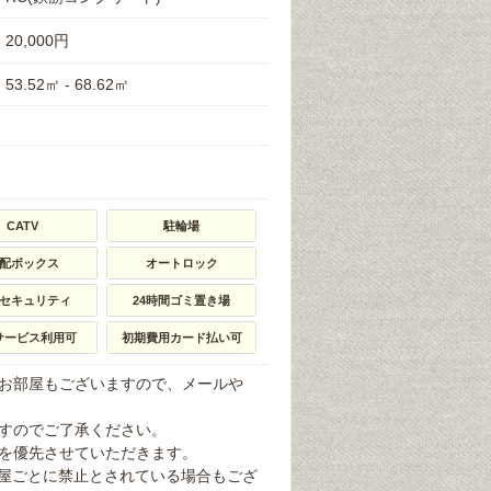
20,000円
53.52㎡ - 68.62㎡
CATV
駐輪場
配ボックス
オートロック
ｈセキュリティ
24時間ゴミ置き場
サービス利用可
初期費用カード払い可
お部屋もございますので、メールや
すのでご了承ください。
を優先させていただきます。
部屋ごとに禁止とされている場合もござ