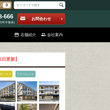
0
り
8-666
お問合わせ
0(年中無休)
店舗紹介
会社案内
02日更新】
ボックス
フリーレント