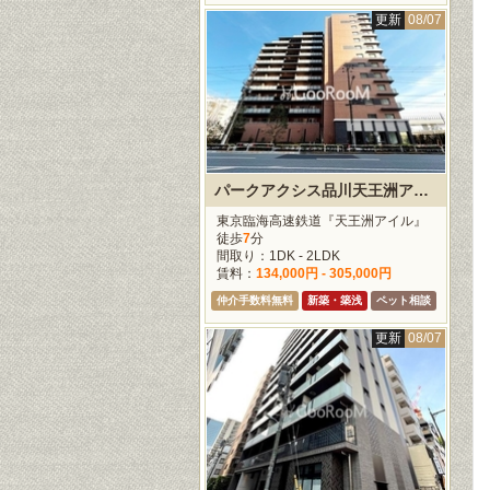
更新
08/07
パークアクシス品川天王洲アイル
東京臨海高速鉄道『天王洲アイル』
徒歩
7
分
間取り：1DK - 2LDK
賃料：
134,000円 - 305,000円
仲介手数料無料
新築・築浅
ペット相談
更新
08/07