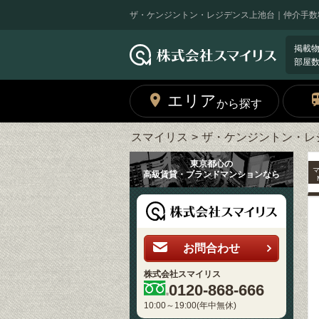
ザ・ケンジントン・レジデンス上池台｜仲介手数
掲載
部屋
エリア
から探す
スマイリス
ザ・ケンジントン・レ
東京都心の
高級賃貸・ブランドマンションなら
お問合わせ
株式会社スマイリス
0120-868-666
10:00～19:00(年中無休)