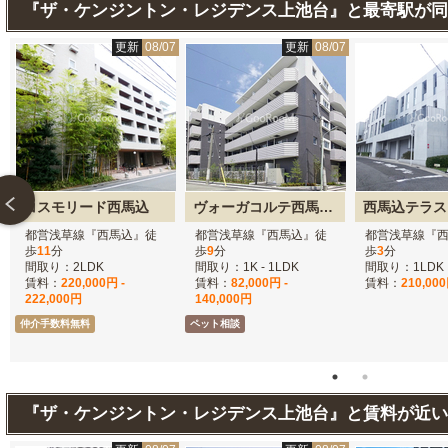
『ザ・ケンジントン・レジデンス上池台』と最寄駅が同
6
更新
08/07
更新
08/07
コスモリード西馬込
ヴォーガコルテ西馬込アジールコート
西馬込テラス
都営浅草線『西馬込』徒
都営浅草線『西馬込』徒
都営浅草線『
歩
11
分
歩
9
分
歩
3
分
間取り：2LDK
間取り：1K - 1LDK
間取り：1LDK
賃料：
220,000円 -
賃料：
82,000円 -
賃料：
210,00
222,000円
140,000円
仲介手数料無料
ペット相談
『ザ・ケンジントン・レジデンス上池台』と賃料が近い