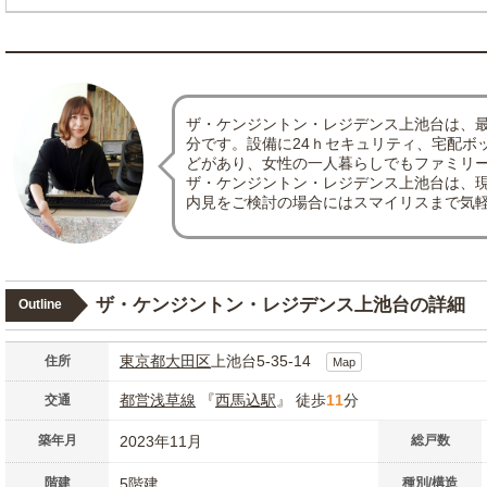
ザ・ケンジントン・レジデンス上池台は、最
分です。設備に24ｈセキュリティ、宅配ボ
どがあり、女性の一人暮らしでもファミリ
ザ・ケンジントン・レジデンス上池台は、現
内見をご検討の場合にはスマイリスまで気
ザ・ケンジントン・レジデンス上池台の詳細
Outline
東京都
大田区
上池台5-35-14
住所
Map
都営浅草線
『
西馬込駅
』 徒歩
11
分
交通
築年月
2023年11月
総戸数
階建
5階建
種別/構造