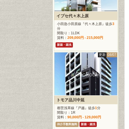
イプセ代々木上原
小田急小田原線『代々木上原』徒歩
3
分
間取り：1LDK
賃料：
209,000円 - 215,000円
新築・築浅
更新
08/07
トモア品川中延
都営浅草線『戸越』徒歩
1
分
間取り：1R
賃料：
90,000円 - 129,000円
仲介手数料無料
新築・築浅